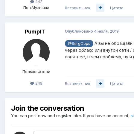
442
Пол:
Мужчина
Вставить ник
Цитата
PumpIT
Опубликовано
4 июля, 2019
А вы не обращали 
@SergOops
через облако или внутри сети /
понятнее, в чем проблема, ну и 
Пользователи
249
Вставить ник
Цитата
Join the conversation
You can post now and register later. If you have an account,
s