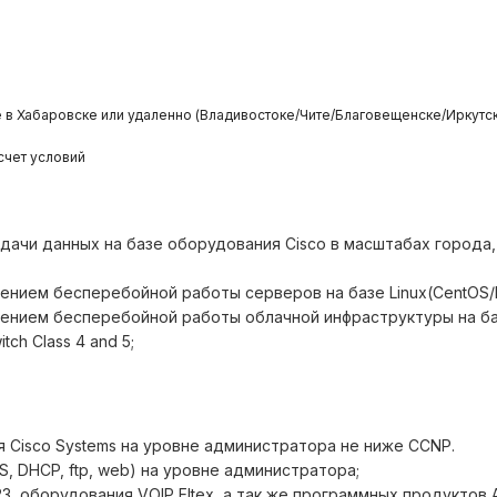
е в Хабаровске или удаленно (Владивостоке/Чите/Благовещенске/Иркут
асчет условий
ачи данных на базе оборудования Cisco в масштабах города,
нием бесперебойной работы серверов на базе Linux(CentOS/
ением бесперебойной работы облачной инфраструктуры на б
ch Class 4 and 5;
 Cisco Systems на уровне администратора не ниже CCNP.
NS, DHCP, ftp, web) на уровне администратора;
3, оборудования VOIP Eltex, а так же программных продуктов A