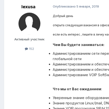
lexusa
Опубликовано
5 января, 2019
Добрый день
открыта следующая вакансия в офис
если есть интерес , пишите в личку н
Активный участник
Чем Вы будете заниматься:
152
Администрированием сети перед
глобальной сети
Администрированием и обеспече
Администрированием и обеспеч
Администрирование VOIP SoftSwit
Что мы от Вас ожиданием
:
Уверенные знание оборудования
Знание продуктов Linux/(mail, D
Знание VOIP протоколов SIP/H.32