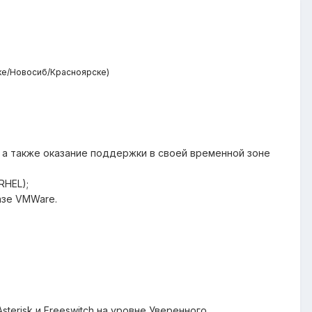
ске/Новосиб/Красноярске)
 а также оказание поддержки в своей временной зоне
RHEL);
азе VMWare.
sterisk и Freeswitch на уровне Уверенного