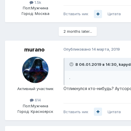
1.5k
Пол:
Мужчина
Город:
Москва
Вставить ник
Цитата
2 months later...
murano
Опубликовано
14 марта, 2019
В 06.01.2019 в 14:30,
kapyd
.
Отликнулся кто-нибудь? Аутсор
Активный участник
614
Пол:
Мужчина
Город:
Красноярск
Вставить ник
Цитата