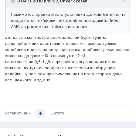
В 04.11.2018 в 19:37,
Unker
сказал:
Помимо юстировки места установки должны быть что-то
вроде бетонных/кирпичных столбов или зданий. Либо
АМС на растяжках чтобы не шаталась.
это да , на мачтах при всем желании будет гулять.
да на небольших расстояниях сезонные температурные
колебания влияют на сведение линка, особенно демисезонье
видно когда днем +10 а ночью уже -2 -3
линк гуляет на 0,5-1 дб. еще прикол когда порывы ветра
сильные, ну тут все зависит от жесткости конструкции
релейки, у nec там практически нет а вот у старого дока
есть немного, и тд и тп
Вставить ник
Цитата