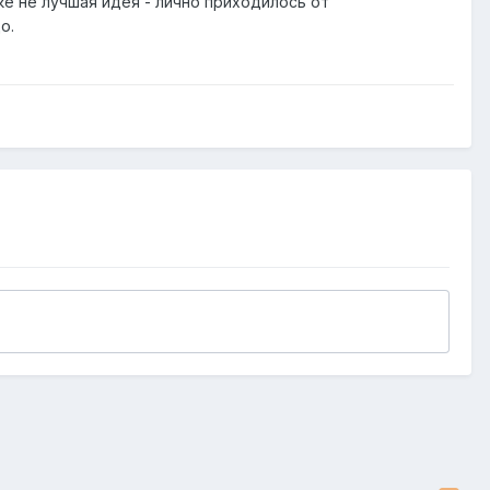
е не лучшая идея - лично приходилось от
о.