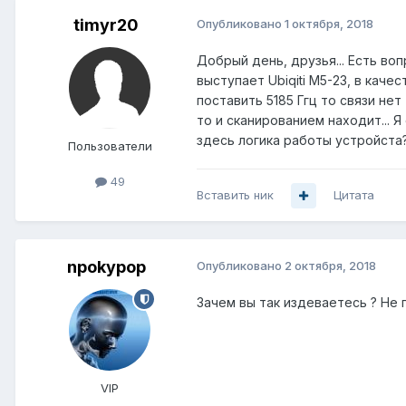
timyr20
Опубликовано
1 октября, 2018
Добрый день, друзья... Есть воп
выступает Ubiqiti M5-23, в каче
поставить 5185 Ггц то связи нет
то и сканированием находит... Я
здесь логика работы устройста
Пользователи
49
Вставить ник
Цитата
npokypop
Опубликовано
2 октября, 2018
Зачем вы так издеваетесь ? Не п
VIP