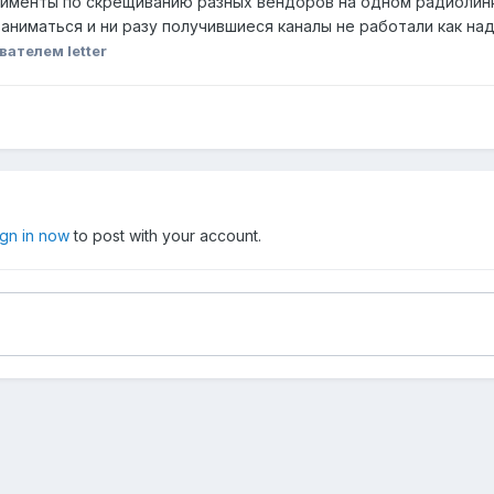
ерименты по скрещиванию разных вендоров на одном радиолинк
аниматься и ни разу получившиеся каналы не работали как над
вателем letter
ign in now
to post with your account.