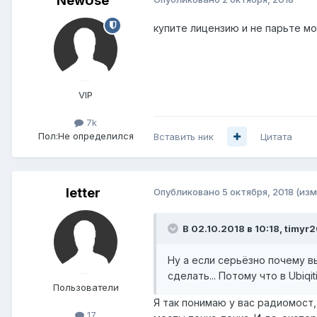
NewUse
купите лицензию и не парьте моз
VIP
7k
Пол:
Не определился
Вставить ник
Цитата
letter
Опубликовано
5 октября, 2018
(изм
В 02.10.2018 в 10:18,
timyr
Ну а если серьёзно почему в
сделать... Потому что в Ubiqi
Пользователи
Я так понимаю у вас радиомост,
17