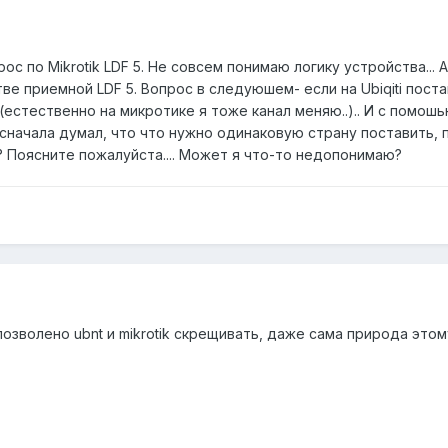
рос по Mikrotik LDF 5. Не совсем понимаю логику устройства...
стве приемной LDF 5. Вопрос в следуюшем- если на Ubiqiti поста
 (естественно на микротике я тоже канал меняю..).. И с помошь
 сначала думал, что что нужно одинаковую страну поставить, п
? Поясните пожалуйста.... Может я что-то недопонимаю?
озволено ubnt и mikrotik скрещивать, даже сама природа этому