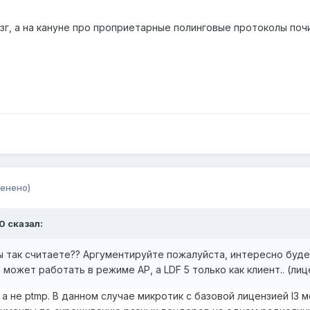
г, а на кануне про проприетарные полинговые протоколы почита
енено)
20
сказал:
ы так считаете?? Аргументируйте пожалуйста, интересно будет
ti может работать в режиме АР, а LDF 5 только как клиент.. (ли
 а не ptmp. В данном случае микротик с базовой лицензией l3