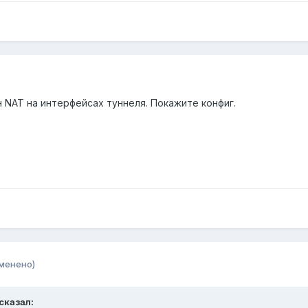
н NAT на интерфейсах туннеля. Покажите конфиг.
менено)
сказал: