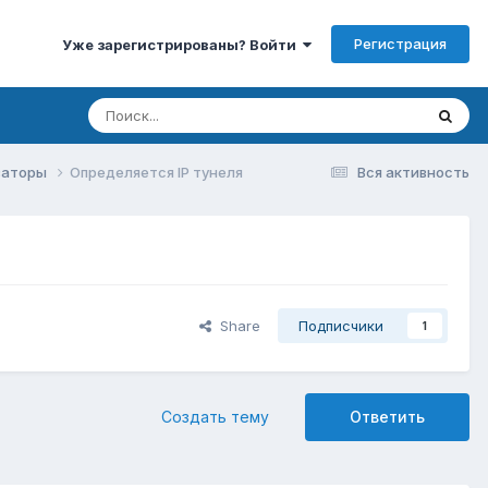
Регистрация
Уже зарегистрированы? Войти
изаторы
Определяется IP тунеля
Вся активность
Share
Подписчики
1
Создать тему
Ответить