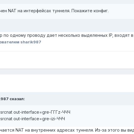
ючен NAT на интерфейсах туннеля. Покажите конфиг.
р по одному проводу дает несколько выделенных IP, входят в 
ователем sharik987
k987
сказал:
srcnat out-interface=gre-ГГГz-ЧЧЧ
rcnat out-interface=gre-izi-ЧЧЧ
ючается NAT на внутренних адресах туннеля. Из-за этого вы в