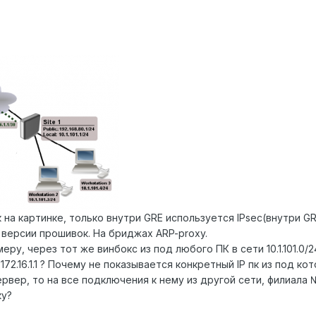
 на картинке, только внутри GRE используется IPsec(внутри G
 версии прошивок. На бриджах ARP-proxy.
у, через тот же винбокс из под любого ПК в сети 10.1.101.0/24 
2.16.1.1 ? Почему не показывается конкретный IP пк из под котор
ервер, то на все подключения к нему из другой сети, филиала 
ку?