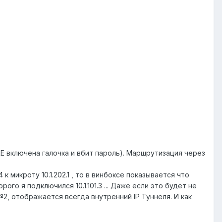
RE включена галочка и вбит пароль). Маршрутизация через
к микроту 10.1.202.1 , то в винбоксе показывается что
ого я подключился 10.1.101.3 ... Даже если это будет не
№2, отображается всегда внутренний IP Туннеля. И как