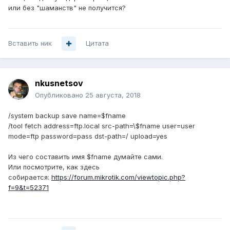
или без "шаманств" не получится?
Вставить ник
Цитата
nkusnetsov
Опубликовано
25 августа, 2018
/system backup save name=$fname
/tool fetch address=ftp.local src-path=\$fname user=user
mode=ftp password=pass dst-path=/ upload=yes
Из чего составить имя $fname думайте сами.
Или посмотрите, как здесь
собирается:
https://forum.mikrotik.com/viewtopic.php?
f=9&t=52371