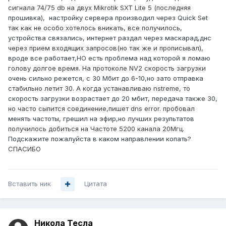
сигнала 74/75 db на двух Mikrotik SXT Lite 5 (последняя
прошивка), настройку сервера производил через Quick Set
так как не особо хотелось вникать, все получилось,
устройства связались, интернет раздал через маскарад,днс
через прием входящих запросов(но так же и прописывал),
вроде все работает,НО есть проблема над которой я ломаю
голову долгое время. На протоколе NV2 скорость загрузки
очень сильно режется, с 30 Мбит до 6-10,но зато отправка
стабильно летит 30. А когда устанавливаю nstreme, то
скорость загрузки возрастает до 20 мбит, передача также 30,
но часто сыпится соединение,пишет dns error. пробовал
менять частоты, грешил на эфир,но лучших результатов
получилось добиться на Частоте 5200 канала 20Мгц.
Подскажите пожалуйста в каком направлении копать?
СПАСИБО
Вставить ник
Цитата
Никола Тесла