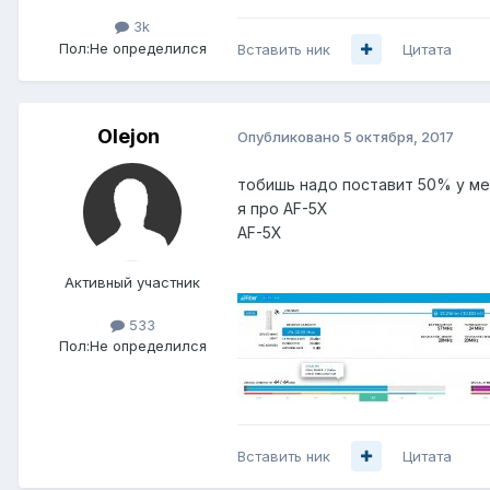
3k
Пол:
Не определился
Вставить ник
Цитата
Olejon
Опубликовано
5 октября, 2017
тобишь надо поставит 50% у мен
я про AF-5X
AF-5X
Активный участник
533
Пол:
Не определился
Вставить ник
Цитата