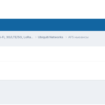
Fi, 3G/LTE/5G, LoRa...
Ubiquiti Networks
AF5 ньюансы