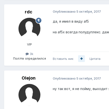
rdc
Опубликовано
5 октября, 2017
да, я имел в виду af5
на af5x всегда полудуплекс. да
VIP
3k
Пол:
Не определился
Вставить ник
Цитата
Olejon
Опубликовано
5 октября, 2017
ну так вот, я не пойму, выходит 