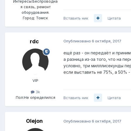
Интересы:
Беспроводна
я связь, ремонт
оборудования.
Город:
Томск
Вставить ник
Цитата
rdc
Опубликовано
6 октября, 2017
ещё раз - он передаёт и приним
а разница из-за того, что на п
условно, три милллисекунды пер
если выставить не 75%, а 50% -
VIP
3k
Пол:
Не определился
Вставить ник
Цитата
Olejon
Опубликовано
6 октября, 2017