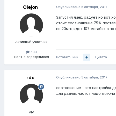
Olejon
Опубликовано
5 октября, 2017
Запустил линк, радует но вот х
стоит соотношение 75% постави
по 20мгц идет 107 мегабит а по 
Активный участник
533
Пол:
Не определился
Вставить ник
Цитата
rdc
Опубликовано
5 октября, 2017
соотношение - это настройка дл
для разных частот надо включит
VIP