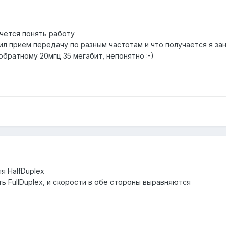
очется понять работу
л прием передачу по разным частотам и что получается я зан
обратному 20мгц 35 мегабит, непонятно :-)
я HalfDuplex
ь FullDuplex, и скорости в обе стороны выравняются