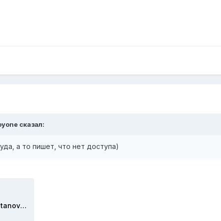
oyone
сказал:
а, а то пишет, что нет доступа)
A33-16340-2015_20170810_Postanovlenie_apelljacionnoj_instancii.pdf