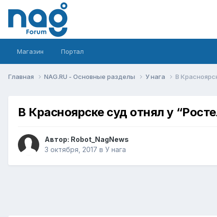
Магазин
Портал
Главная
NAG.RU - Основные разделы
У нага
В Красноярс
В Красноярске суд отнял у “Рост
Автор:
Robot_NagNews
3 октября, 2017
в
У нага