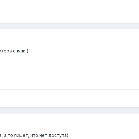
тора сняли )
 а то пишет, что нет доступа)