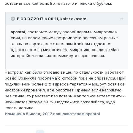
оставить все как есть. Вот от этого и пляска с бубном.
В 03.07.2017 в 09:11, kaist сказал:
apastal
, поставьте между провайдером и микротиком
свич, на своем свиче настраиваете access'ом разные
вланы на портах, все эти вланы trank'ом отдаете с
одного порта на микротик. На микротике создаете vlan
интерфейсы и на них терминируте подключения.
Настроил как было описано выше, по отдельности работают
ровно. Возникла проблема с которой пока не справился. При
подключении более 2-х адресов теряется маршрут, хотя все
настройки проверил, все работает. Причем если напрямую,
без свича, то работает без потерь. Как только встает свитч -
начинаются потери 50 %. Подскажите пожалуйста, куда
копать дальше.
Изменено
5 июля, 2017
пользователем apastal