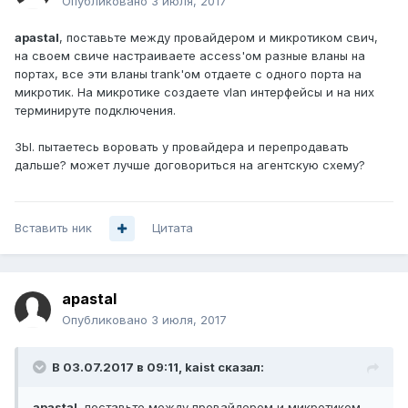
Опубликовано
3 июля, 2017
apastal
, поставьте между провайдером и микротиком свич,
на своем свиче настраиваете access'ом разные вланы на
портах, все эти вланы trank'ом отдаете с одного порта на
микротик. На микротике создаете vlan интерфейсы и на них
терминируте подключения.
ЗЫ. пытаетесь воровать у провайдера и перепродавать
дальше? может лучше договориться на агентскую схему?
Вставить ник
Цитата
apastal
Опубликовано
3 июля, 2017
В 03.07.2017 в 09:11, kaist сказал:
apastal
, поставьте между провайдером и микротиком