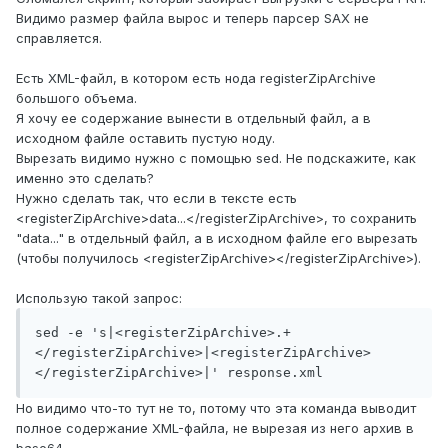
Видимо размер файла вырос и теперь парсер SAX не
справляется.
Есть XML-файл, в котором есть нода registerZipArchive
большого объема.
Я хочу ее содержание вынести в отдельный файл, а в
исходном файле оставить пустую ноду.
Вырезать видимо нужно с помощью sed. Не подскажите, как
именно это сделать?
Нужно сделать так, что если в тексте есть
<registerZipArchive>data...</registerZipArchive>, то сохранить
"data..." в отдельный файл, а в исходном файле его вырезать
(чтобы получилось <registerZipArchive></registerZipArchive>).
Использую такой запрос:
sed -e 's|<registerZipArchive>.+
</registerZipArchive>|<registerZipArchive>
</registerZipArchive>|' response.xml
Но видимо что-то тут не то, потому что эта команда выводит
полное содержание XML-файла, не вырезая из него архив в