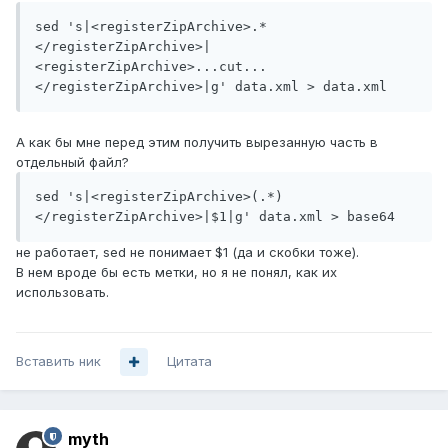
sed 's|<registerZipArchive>.*
</registerZipArchive>|
<registerZipArchive>...cut...
</registerZipArchive>|g' data.xml > data.xml
А как бы мне перед этим получить вырезанную часть в
отдельный файл?
sed 's|<registerZipArchive>(.*)
</registerZipArchive>|$1|g' data.xml > base64
не работает, sed не понимает $1 (да и скобки тоже).
В нем вроде бы есть метки, но я не понял, как их
использовать.
Вставить ник
Цитата
myth