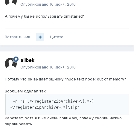
Опубликовано
16 июня, 2016
А почему бы не использовать xmlstarlet?
Вставить ник
Цитата
alibek
Опубликовано
16 июня, 2016
Потому что он выдает ошибку "huge text node: out of memory".
Вообщем сделал так:
 -n 's|.*<registerZipArchive>\(.*\)
</registerZipArchive>.*|\1|p'
Работает, хотя я и не очень понимаю, почему скобки нужно
экранировать.