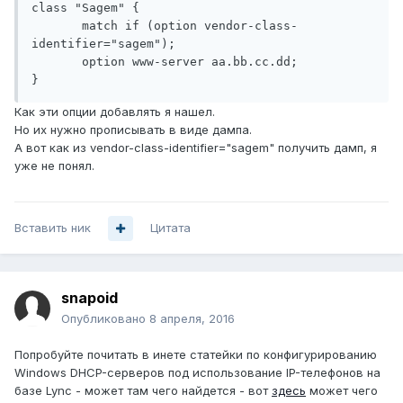
class "Sagem" {

       match if (option vendor-class-
identifier="sagem");

       option www-server aa.bb.cc.dd;

Как эти опции добавлять я нашел.
Но их нужно прописывать в виде дампа.
А вот как из vendor-class-identifier="sagem" получить дамп, я
уже не понял.
Вставить ник
Цитата
snapoid
Опубликовано
8 апреля, 2016
Попробуйте почитать в инете статейки по конфигурированию
Windows DHCP-серверов под использование IP-телефонов на
базе Lync - может там чего найдется - вот
здесь
может чего