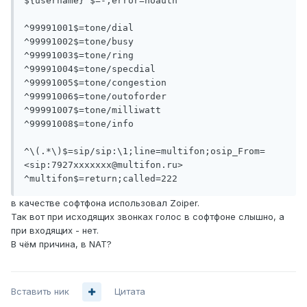
${username}^$=-;error=noauth

^99991001$=tone/dial

^99991002$=tone/busy

^99991003$=tone/ring

^99991004$=tone/specdial

^99991005$=tone/congestion

^99991006$=tone/outoforder

^99991007$=tone/milliwatt

^99991008$=tone/info

^\(.*\)$=sip/sip:\1;line=multifon;osip_From=
<sip:7927xxxxxxx@multifon.ru>

в качестве софтфона использовал Zoiper.
Так вот при исходящих звонках голос в софтфоне слышно, а
при входящих - нет.
В чём причина, в NAT?
Вставить ник
Цитата