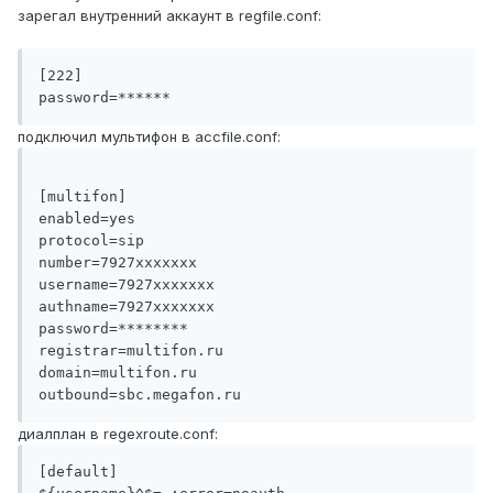
зарегал внутренний аккаунт в regfile.conf:
[222]   

подключил мультифон в accfile.conf:
[multifon]

enabled=yes

protocol=sip

number=7927xxxxxxx

username=7927xxxxxxx

authname=7927xxxxxxx

password=********

registrar=multifon.ru

domain=multifon.ru

диалплан в regexroute.conf:
[default]
