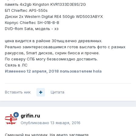
память 4x2gb Kingston KVR1333D3E9S/2G
БП Chieftec APS-550s
Диски 2x Western Digital RE4 500gb WD5003ABYX
Корпус Chieftec SH-01B-B-B
DVD-Rom Sata, модель - хз
цена видится в районе 30тыщ вечно деревянных.
Реально заинтересовавшимся готов выслать фото с разных
ракурсов, Smart дисков, скрин биоса и прочее.
По северу СПБ могу безвозмездно доставить.
Связь в ЛС
Изменено
12 апреля, 2018
пользователем hola
Вставить ник
Цитата
grifin.ru
Опубликовано
13 января, 2016
Смешной вы человек. На авито загляните