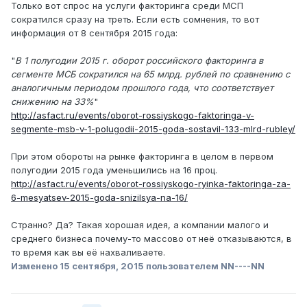
Только вот спрос на услуги факторинга среди МСП
сократился сразу на треть. Если есть сомнения, то вот
информация от 8 сентября 2015 года:
"
В 1 полугодии 2015 г. оборот российского факторинга в
сегменте МСБ сократился на 65 млрд. рублей по сравнению с
аналогичным периодом прошлого года, что соответствует
снижению на 33%
"
http://asfact.ru/events/oborot-rossiyskogo-faktoringa-v-
segmente-msb-v-1-polugodii-2015-goda-sostavil-133-mlrd-rubley/
При этом обороты на рынке факторинга в целом в первом
полугодии 2015 года уменьшились на 16 проц.
http://asfact.ru/events/oborot-rossiyskogo-ryinka-faktoringa-za-
6-mesyatsev-2015-goda-snizilsya-na-16/
Странно? Да? Такая хорошая идея, а компании малого и
среднего бизнеса почему-то массово от неё отказываются, в
то время как вы её нахваливаете.
Изменено
15 сентября, 2015
пользователем NN----NN