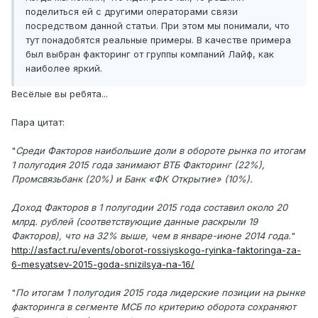
поделиться ей с другими операторами связи
посредством данной статьи. При этом мы понимали, что
тут понадобятся реальные примеры. В качестве примера
был выбран факторинг от группы компаний Лайф, как
наиболее яркий.
Весёлые вы ребята...
Пара цитат:
"
Среди Факторов наибольшие доли в обороте рынка по итогам
1 полугодия 2015 года занимают ВТБ Факторинг (22%),
Промсвязьбанк (20%) и Банк «ФК Открытие» (10%).
Доход Факторов в 1 полугодии 2015 года составил около 20
млрд. рублей (соответствующие данные раскрыли 19
Факторов), что на 32% выше, чем в январе-июне 2014 года.
"
http://asfact.ru/events/oborot-rossiyskogo-ryinka-faktoringa-za-
6-mesyatsev-2015-goda-snizilsya-na-16/
"
По итогам 1 полугодия 2015 года лидерские позиции на рынке
факторинга в сегменте МСБ по критерию оборота сохраняют