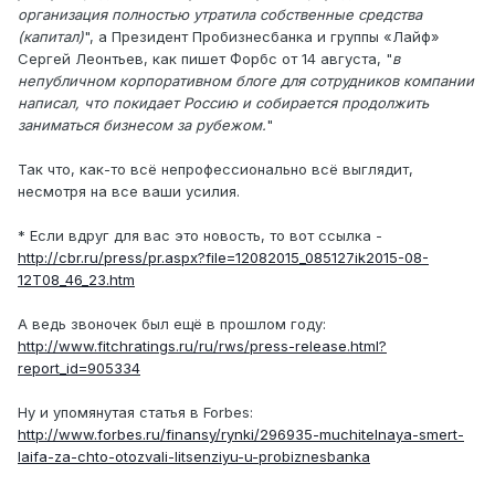
организация полностью утратила собственные средства
(капитал)
", а Президент Пробизнесбанка и группы «Лайф»
Сергей Леонтьев, как пишет Форбс от 14 августа, "
в
непубличном корпоративном блоге для сотрудников компании
написал, что покидает Россию и собирается продолжить
заниматься бизнесом за рубежом.
"
Так что, как-то всё непрофессионально всё выглядит,
несмотря на все ваши усилия.
* Если вдруг для вас это новость, то вот ссылка -
http://cbr.ru/press/pr.aspx?file=12082015_085127ik2015-08-
12T08_46_23.htm
А ведь звоночек был ещё в прошлом году:
http://www.fitchratings.ru/ru/rws/press-release.html?
report_id=905334
Ну и упомянутая статья в Forbes:
http://www.forbes.ru/finansy/rynki/296935-muchitelnaya-smert-
laifa-za-chto-otozvali-litsenziyu-u-probiznesbanka