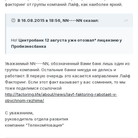
факторинг от группы компаний Лайф, как наиболее яркий.
В 16.08.2015 в 18:56, NN----NN сказал:
Но!
Центробанк 12 августа уже отозвал* лицензию у
Пробизнесбанка
Уважаемый NN----NN, обозначенный Вами банк лишь один из
группы компаний. Остальные банки никуда не делись и
работают. В первую очередь это касается направление Лайф
Факторинг. Если этот факт вызывает у вас сомнения, то мы
тоже поделимся ссылочкой
http://factoring.life/about/news/layf-faktoring-rabotaet-v-
obychnom-rezhime/
С уважением,
руководитель отдела развития
компании "ТелекомНовация"