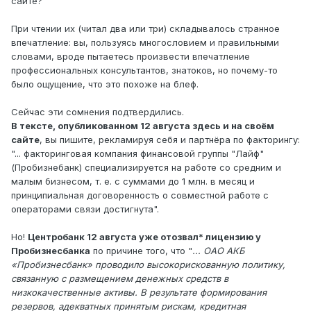
сайте?
При чтении их (читал два или три) складывалось странное
впечатление: вы, пользуясь многословием и правильными
словами, вроде пытаетесь произвести впечатление
профессиональных консультантов, знатоков, но почему-то
было ощущение, что это похоже на блеф.
Сейчас эти сомнения подтвердились.
В тексте, опубликованном 12 августа здесь и на своём
сайте
, вы пишите, рекламируя себя и партнёра по факторингу:
"... факторинговая компания финансовой группы "Лайф"
(Пробизнебанк) специализируется на работе со средним и
малым бизнесом, т. е. с суммами до 1 млн. в месяц и
принципиальная договоренность о совместной работе с
операторами связи достигнута".
Но!
Центробанк 12 августа уже отозвал* лицензию у
Пробизнесбанка
по причине того, что "
... ОАО АКБ
«Пробизнесбанк» проводило высокорискованную политику,
связанную с размещением денежных средств в
низкокачественные активы. В результате формирования
резервов, адекватных принятым рискам, кредитная