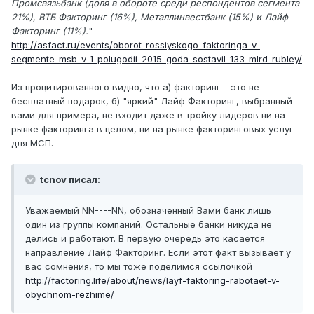
Промсвязьбанк (доля в обороте среди респондентов сегмента
21%), ВТБ Факторинг (16%), Металлинвестбанк (15%) и Лайф
Факторинг (11%).
"
http://asfact.ru/events/oborot-rossiyskogo-faktoringa-v-
segmente-msb-v-1-polugodii-2015-goda-sostavil-133-mlrd-rubley/
Из процитированного видно, что а) факторинг - это не
бесплатный подарок, б) "яркий" Лайф Факторинг, выбранный
вами для примера, не входит даже в тройку лидеров ни на
рынке факторинга в целом, ни на рынке факторинговых услуг
для МСП.
tcnov писал:
Уважаемый NN----NN, обозначенный Вами банк лишь
один из группы компаний. Остальные банки никуда не
делись и работают. В первую очередь это касается
направление Лайф Факторинг. Если этот факт вызывает у
вас сомнения, то мы тоже поделимся ссылочкой
http://factoring.life/about/news/layf-faktoring-rabotaet-v-
obychnom-rezhime/