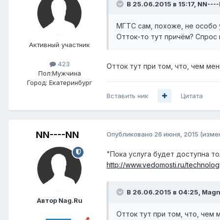
В 25.06.2015 в 15:17, NN---
МГТС сам, похоже, не особо 
Отток-то тут причём? Спрос н
Активный участник
423
Отток тут при том, что, чем ме
Пол:
Мужчина
Город:
Екатеринбург
Вставить ник
Цитата
NN----NN
Опубликовано
26 июня, 2015
(изме
"Пока услуга будет доступна т
http://www.vedomosti.ru/technol
В 26.06.2015 в 04:25, Mag
Автор Nag.Ru
Отток тут при том, что, чем 