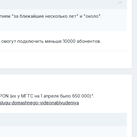
тием "за ближайшие несколько лет" и "около".
ет смогут подключить меньше 10000 абонентов.
N (их у МГТС на 1 апреля было 650 000)".
-uslugu-domashnego-videonablyudeniya