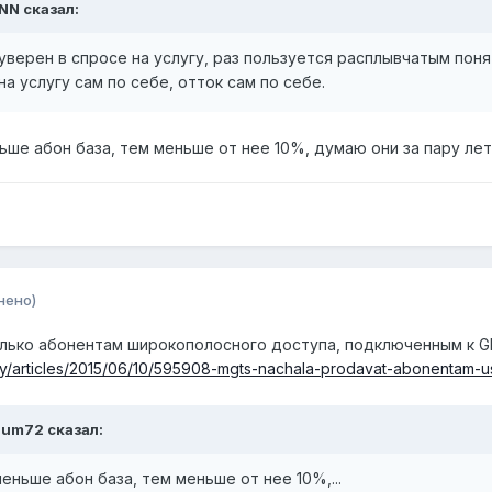
-NN сказал:
уверен в спросе на услугу, раз пользуется расплывчатым поня
а услугу сам по себе, отток сам по себе.
ньше абон база, тем меньше от нее 10%, думаю они за пару л
нено)
олько абонентам широкополосного доступа, подключенным к GPO
ogy/articles/2015/06/10/595908-mgts-nachala-prodavat-abonentam
num72 сказал:
меньше абон база, тем меньше от нее 10%,...