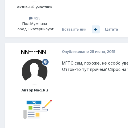
Активный участник
423
Пол:
Мужчина
Город:
Екатеринбург
Вставить ник
Цитата
NN----NN
Опубликовано
25 июня, 2015
МГТС сам, похоже, не особо уве
Отток-то тут причём? Спрос на 
Автор Nag.Ru