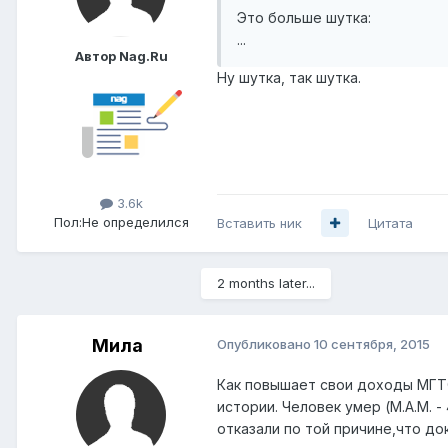
Это больше шутка:
...
Автор Nag.Ru
Ну шутка, так шутка.
3.6k
Пол:
Не определился
Вставить ник
Цитата
2 months later...
Мила
Опубликовано
10 сентября, 2015
Как повышает свои доходы МГТС
истории. Человек умер (М.А.М. 
отказали по той причине,что д