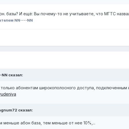
он. базы? И ещё: Вы почему-то не учитываете, что МГТС назв
ателем NN----NN
--NN сказал:
 только абонентам широкополосного доступа, подключенным к 
yudeniya
Magnum72 сказал:
ем меньше абон база, тем меньше от нее 10%,...