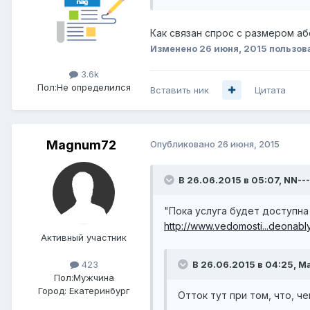
Как связан спрос с размером аб
Изменено
26 июня, 2015
пользов
3.6k
Пол:
Не определился
Вставить ник
Цитата
Magnum72
Опубликовано
26 июня, 2015
В 26.06.2015 в 05:07, NN--
"Пока услуга будет доступна
http://www.vedomosti...deonabl
Активный участник
В 26.06.2015 в 04:25, 
423
Пол:
Мужчина
Город:
Екатеринбург
Отток тут при том, что, ч