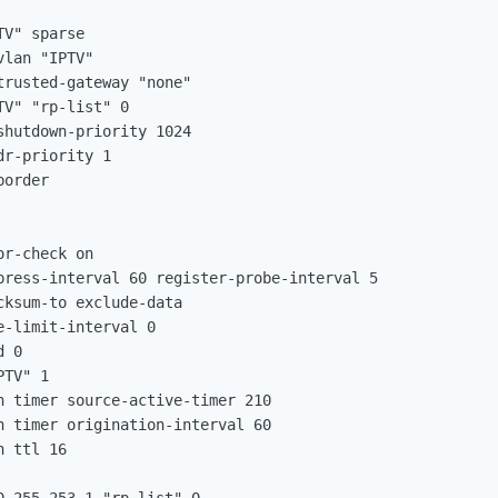
V" sparse

lan "IPTV"

rusted-gateway "none"

V" "rp-list" 0

hutdown-priority 1024

r-priority 1

order

r-check on

press-interval 60 register-probe-interval 5

ksum-to exclude-data

-limit-interval 0

 0

TV" 1

h timer source-active-timer 210

h timer origination-interval 60

 ttl 16
