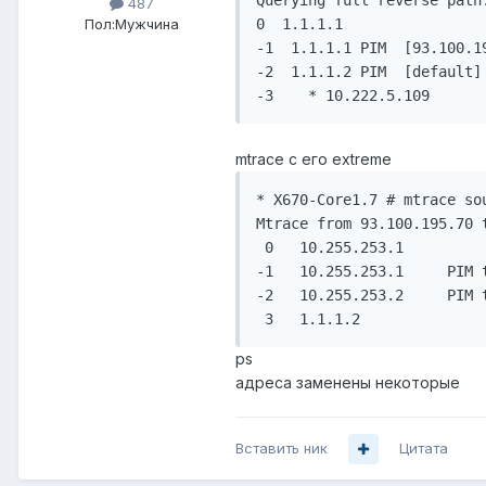
Querying full reverse path
487
Пол:
Мужчина
0  1.1.1.1

-1  1.1.1.1 PIM  [93.100.19
-2  1.1.1.2 PIM  [default]

-3    * 10.222.5.109
mtrace с его extreme
* X670-Core1.7 # mtrace sou
Mtrace from 93.100.195.70 t
 0   10.255.253.1

-1   10.255.253.1     PIM t
-2   10.255.253.2     PIM 
 3   1.1.1.2
ps
адреса заменены некоторые
Вставить ник
Цитата