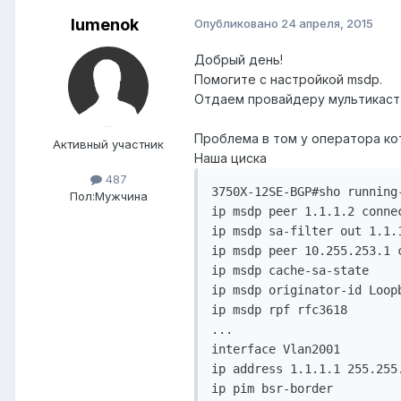
lumenok
Опубликовано
24 апреля, 2015
Добрый день!
Помогите с настройкой msdp.
Отдаем провайдеру мультикаст 
Проблема в том у оператора к
Активный участник
Наша циска
487
3750X-12SE-BGP#sho running-
Пол:
Мужчина
ip msdp peer 1.1.1.2 conne
ip msdp sa-filter out 1.1.1
ip msdp peer 10.255.253.1 
ip msdp cache-sa-state

ip msdp originator-id Loopb
ip msdp rpf rfc3618

...

interface Vlan2001

ip address 1.1.1.1 255.255.
ip pim bsr-border
