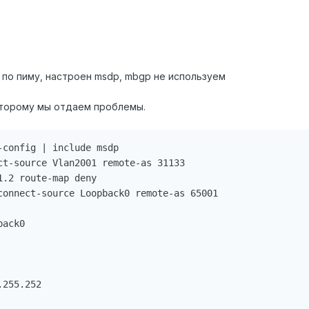
по пиму, настроен msdp, mbgp не используем
оторому мы отдаем проблемы.
config | include msdp

ct-source Vlan2001 remote-as 31133

.2 route-map deny

connect-source Loopback0 remote-as 65001

ack0

255.252
