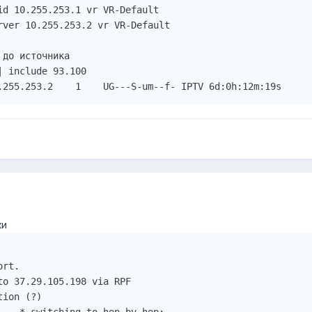
id 10.255.253.1 vr VR-Default

rver 10.255.253.2 vr VR-Default

до источника

 include 93.100

ки
rt.

o 37.29.105.198 via RPF

ion (?)
