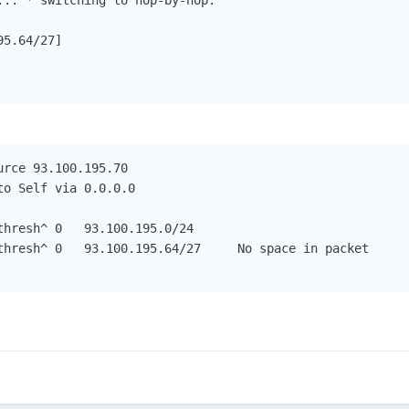
... * switching to hop-by-hop:

5.64/27]

rce 93.100.195.70

o Self via 0.0.0.0

hresh^ 0   93.100.195.0/24

thresh^ 0   93.100.195.64/27     No space in packet
