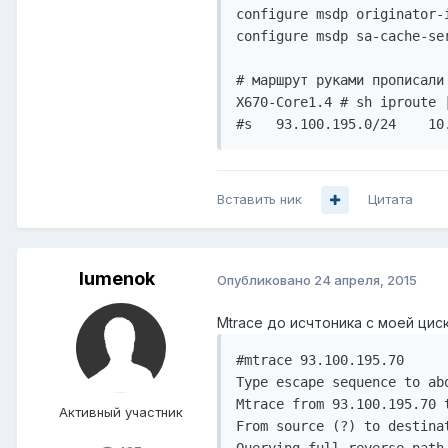
configure msdp originator-
configure msdp sa-cache-se
# маршрут руками прописали 
X670-Core1.4 # sh iproute |
Вставить ник
Цитата
lumenok
Опубликовано
24 апреля, 2015
Mtrace до исчтоника с моей цис
#mtrace 93.100.195.70

Type escape sequence to abo
Mtrace from 93.100.195.70 t
Активный участник
From source (?) to destinat