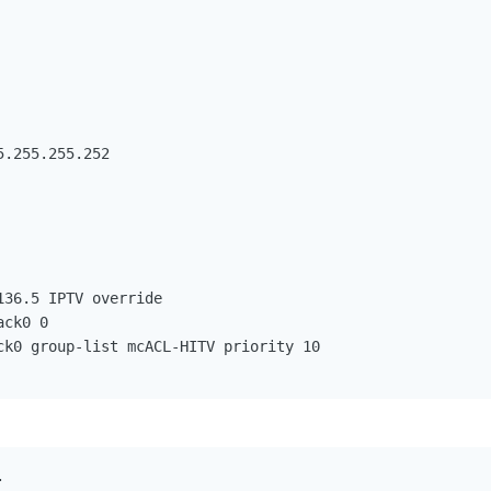
.255.255.252

36.5 IPTV override

ck0 0

ck0 group-list mcACL-HITV priority 10


