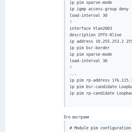
ip pim sparse-mode

ip igmp access-group deny

load-interval 30

!

interface Vlan2003

description IPTV-Rline

ip address 10.255.253.2 255
ip pim bsr-border

ip pim sparse-mode

load-interval 30

!

...

ip pim rp-address 176.115.1
ip pim bsr-candidate Loopba
ip pim rp-candidate Loopba
Его экстрим
# Module pim configuration.