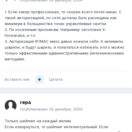
Опубликовано
24 декабря, 2004
1. Если хакер профессионал, то скорее всего почти никак. С
такой авторизацией, по сети должны быть раскиданы как
минимум в большинстве точек управляемые свитчи.
2. По косвенным признакам. Например заголовки X-
Forwarded, и т.п.
3. Авторизация IP/MAC имхо давно изжила себя. А анлимиты
шарили, и будут шарить, и попытаться избежать этого можно
только эффективными административными (нетехническими)
методами.
Вставить ник
Цитата
repa
Опубликовано
24 декабря, 2004
Только шейпинг на каждый анлим.
Если извернуться, то шейпинг интелектуальный. Если