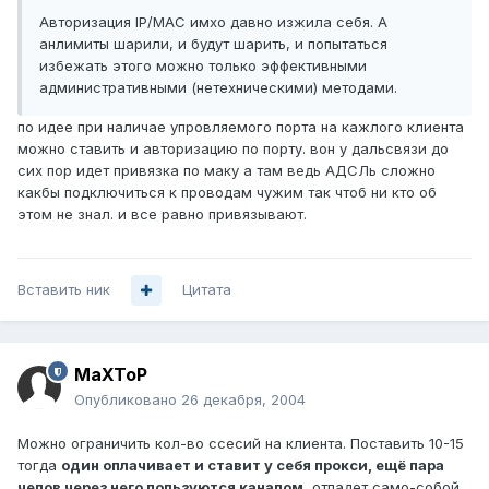
Авторизация IP/MAC имхо давно изжила себя. А
анлимиты шарили, и будут шарить, и попытаться
избежать этого можно только эффективными
административными (нетехническими) методами.
по идее при наличае упровляемого порта на кажлого клиента
можно ставить и авторизацию по порту. вон у дальсвязи до
сих пор идет привязка по маку а там ведь АДСЛь сложно
какбы подключиться к проводам чужим так чтоб ни кто об
этом не знал. и все равно привязывают.
Вставить ник
Цитата
MaXToP
Опубликовано
26 декабря, 2004
Можно ограничить кол-во ссесий на клиента. Поставить 10-15
тогда
один оплачивает и ставит у себя прокси, ещё пара
челов через него пользуются каналом.
отпадет само-собой.