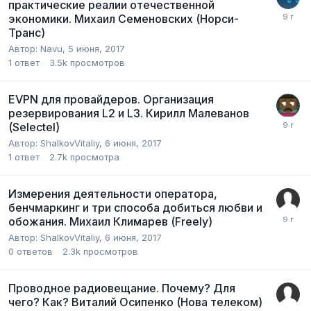
практические реалии отечественной
экономики. Михаил Семеновских (Норси-
Транс)
Автор:
Navu
,
5 июня, 2017
1
ответ
3.5k
просмотров
EVPN для провайдеров. Организация
резервирования L2 и L3. Кирилл Малеванов
(Selectel)
Автор:
ShalkovVitaliy
,
6 июня, 2017
1
ответ
2.7k
просмотра
Измерения деятельности оператора,
бенчмаркинг и три способа добиться любви и
обожания. Михаил Климарев (Freely)
Автор:
ShalkovVitaliy
,
6 июня, 2017
0
ответов
2.3k
просмотров
Проводное радиовещание. Почему? Для
чего? Как? Виталий Осипенко (Нова телеком)