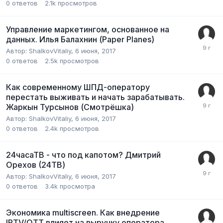
0
ответов
2.1k
просмотров
Управление маркетингом, основанное на
данных. Илья Балахнин (Paper Planes)
Автор:
ShalkovVitaliy
,
6 июня, 2017
0
ответов
2.5k
просмотров
Как современному ШПД-оператору
перестать выживать и начать зарабатывать.
Жаркын Турсынов (Смотрёшка)
Автор:
ShalkovVitaliy
,
6 июня, 2017
0
ответов
2.4k
просмотров
24часаТВ - что под капотом? Дмитрий
Орехов (24ТВ)
Автор:
ShalkovVitaliy
,
6 июня, 2017
0
ответов
3.4k
просмотра
Экономика multiscreen. Как внедрение
IPTV/OTT влияет на выручку оператора.