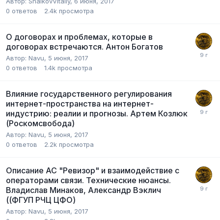
Автор:
ShalkovVitaliy
,
6 июня, 2017
0
ответов
2.4k
просмотра
О договорах и проблемах, которые в
договорах встречаются. Антон Богатов
Автор:
Navu
,
5 июня, 2017
0
ответов
1.4k
просмотра
Влияние государственного регулирования
интернет-пространства на интернет-
индустрию: реалии и прогнозы. Артем Козлюк
(Роскомсвобода)
Автор:
Navu
,
5 июня, 2017
0
ответов
2.2k
просмотра
Описание АС "Ревизор" и взаимодействие с
операторами связи. Технические нюансы.
Владислав Минаков, Александр Вэклич
((ФГУП РЧЦ ЦФО)
Автор:
Navu
,
5 июня, 2017