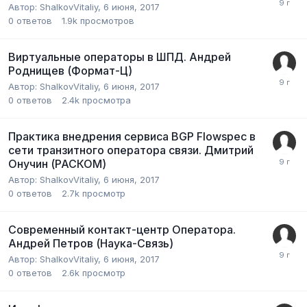
Автор:
ShalkovVitaliy
,
6 июня, 2017
0
ответов
1.9k
просмотров
Виртуальные операторы в ШПД. Андрей
Роднищев (Формат-Ц)
Автор:
ShalkovVitaliy
,
6 июня, 2017
0
ответов
2.4k
просмотра
Практика внедрения сервиса BGP Flowspec в
сети транзитного оператора связи. Дмитрий
Онучин (РАСКОМ)
Автор:
ShalkovVitaliy
,
6 июня, 2017
0
ответов
2.7k
просмотр
Современный контакт-центр Оператора.
Андрей Петров (Наука-Связь)
Автор:
ShalkovVitaliy
,
6 июня, 2017
0
ответов
2.6k
просмотр