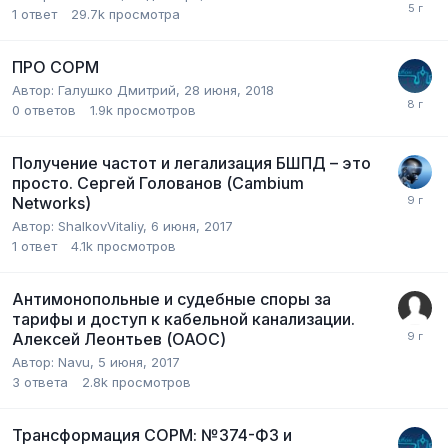
1
ответ
29.7k
просмотра
ПРО СОРМ
Автор:
Галушко Дмитрий
,
28 июня, 2018
0
ответов
1.9k
просмотров
Получение частот и легализация БШПД – это
просто. Сергей Голованов (Cambium
Networks)
Автор:
ShalkovVitaliy
,
6 июня, 2017
1
ответ
4.1k
просмотров
Антимонопольные и судебные споры за
тарифы и доступ к кабельной канализации.
Алексей Леонтьев (ОАОС)
Автор:
Navu
,
5 июня, 2017
3
ответа
2.8k
просмотров
Трансформация СОРМ: №374-ФЗ и