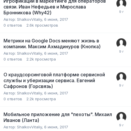
Игрофикации в маркетинге для операторов
связи. Иван Нефедьев и Мирослава
Бронникова (Why42)
Автор:
ShalkovVitaliy
,
6 июня, 2017
0
ответов
2.6k
просмотров
Метрики на Google Docs меняют жизнь в
компании. Максим Ахмадинуров (Кнопка)
Автор:
ShalkovVitaliy
,
6 июня, 2017
0
ответов
2.2k
просмотра
О краудсорсинговой платформе сервисной
службы и уберизации сервиса. Евгений
Сафронов (Горсвязь)
Автор:
ShalkovVitaliy
,
6 июня, 2017
0
ответов
2.2k
просмотра
Мобильное приложение для "пехоты". Михаил
Иванов (Ланта)
Автор:
ShalkovVitaliy
,
6 июня, 2017