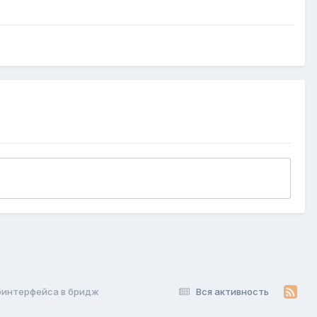
абинтерфейса в бридж
Вся активность