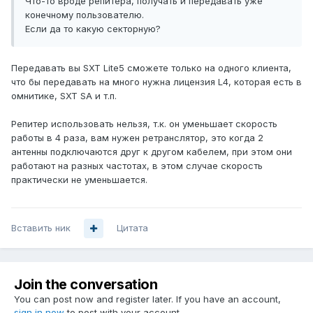
Что-то вроде репитера, получать и передавать уже
конечному пользователю.
Если да то какую секторную?
Передавать вы SXT Lite5 сможете только на одного клиента,
что бы передавать на много нужна лицензия L4, которая есть в
омнитике, SXT SA и т.п.
Репитер использовать нельзя, т.к. он уменьшает скорость
работы в 4 раза, вам нужен ретранслятор, это когда 2
антенны подключаются друг к другом кабелем, при этом они
работают на разных частотах, в этом случае скорость
практически не уменьшается.
Вставить ник
Цитата
Join the conversation
You can post now and register later. If you have an account,
sign in now
to post with your account.