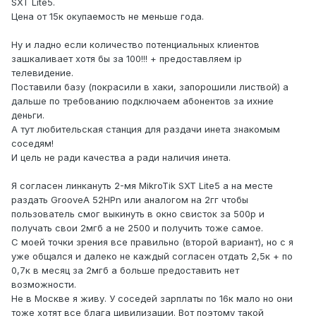
SXT Lite5.
Цена от 15к окупаемость не меньше года.
Ну и ладно если количество потенциальных клиентов
зашкаливает хотя бы за 100!!! + предоставляем ip
телевидение.
Поставили базу (покрасили в хаки, запорошили листвой) а
дальше по требованию подключаем абонентов за ихние
деньги.
А тут любительская станция для раздачи инета знакомым
соседям!
И цель не ради качества а ради наличия инета.
Я согласен линкануть 2-мя MikroTik SXT Lite5 а на месте
раздать GrooveA 52HPn или аналогом на 2гг чтобы
пользователь смог выкинуть в окно свисток за 500р и
получать свои 2мгб а не 2500 и получить тоже самое.
С моей точки зрения все правильно (второй вариант), но с я
уже общался и далеко не каждый согласен отдать 2,5к + по
0,7к в месяц за 2мгб а больше предоставить нет
возможности.
Не в Москве я живу. У соседей зарплаты по 16к мало но они
тоже хотят все блага цивилизации. Вот поэтому такой