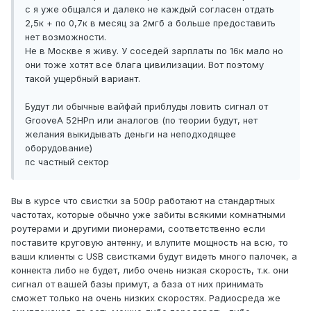
с я уже общался и далеко не каждый согласен отдать
2,5к + по 0,7к в месяц за 2мгб а больше предоставить
нет возможности.
Не в Москве я живу. У соседей зарплаты по 16к мало но
они тоже хотят все блага цивилизации. Вот поэтому
такой ущербный вариант.
Будут ли обычные вайфай приблуды ловить сигнал от
GrooveA 52HPn или аналогов (по теории будут, нет
желания выкидывать деньги на неподходящее
оборудование)
пс частный сектор
Вы в курсе что свистки за 500р работают на стандартных
частотах, которые обычно уже забиты всякими комнатными
роутерами и другими пионерами, соответственно если
поставите круговую антенну, и влупите мощность на всю, то
ваши клиенты с USB свистками будут видеть много палочек, а
коннекта либо не будет, либо очень низкая скорость, т.к. они
сигнал от вашей базы примут, а база от них принимать
сможет только на очень низких скоростях. Радиосреда же