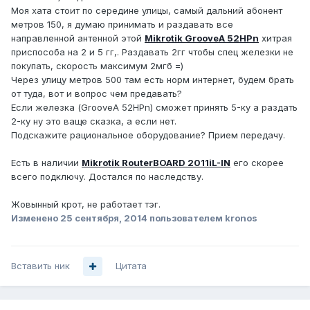
Моя хата стоит по середине улицы, самый дальний абонент
метров 150, я думаю принимать и раздавать все
направленной антенной этой
Mikrotik GrooveA 52HPn
хитрая
приспособа на 2 и 5 гг,. Раздавать 2гг чтобы спец железки не
покупать, скорость максимум 2мгб =)
Через улицу метров 500 там есть норм интернет, будем брать
от туда, вот и вопрос чем предавать?
Если железка (GrooveA 52HPn) сможет принять 5-ку а раздать
2-ку ну это ваще сказка, а если нет.
Подскажите рациональное оборудование? Прием передачу.
Есть в наличии
Mikrotik RouterBOARD 2011iL-IN
его скорее
всего подключу. Достался по наследству.
Жовынный крот, не работает тэг.
Изменено
25 сентября, 2014
пользователем kronos
Вставить ник
Цитата