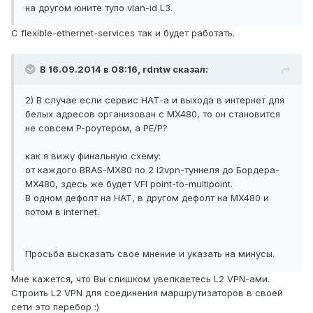
на другом юните тупо vlan-id L3.
C flexible-ethernet-services так и будет работать.
В 16.09.2014 в 08:16, rdntw сказал:
2) В случае если сервис НАТ-а и выхода в интернет для
белых адресов организован с MX480, то он становится
не совсем P-роутером, а PE/P?
как я вижу финальную схему:
от каждого BRAS-MX80 по 2 l2vpn-туннеля до Бордера-
MX480, здесь же будет VFI point-to-multipoint.
В одном дефолт на НАТ, в другом дефолт на MX480 и
потом в internet.
Просьба высказать свое мнение и указать на минусы.
Мне кажется, что Вы слишком увелкаетесь L2 VPN-ами.
Строить L2 VPN для соединения маршрутизаторов в своей
сети это перебор :)