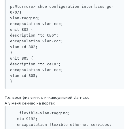
ps@tormore> show configuration interfaces ge-
0/0/1

vlan-tagging;

encapsulation vlan-ccc;

unit 802 {

description "to CE6";

encapsulation vlan-ccc;

vlan-id 802;

}

unit 805 {

description "to ce10";

encapsulation vlan-ccc;

vlan-id 805;

}
Т.е. весь физ-линк с инкапсуляцией vlan-ccc.
А у меня сейчас на портах
    flexible-vlan-tagging;

   mtu 9192;

   encapsulation flexible-ethernet-services;