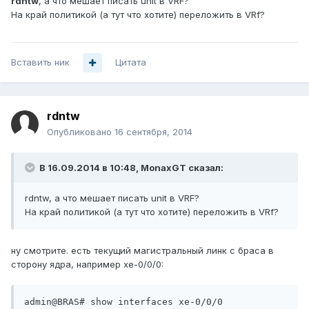
rdntw
, а что мешает писать unit в VRF?
На край политикой (а тут что хотите) переложить в VRf?
Вставить ник
Цитата
rdntw
Опубликовано
16 сентября, 2014
В 16.09.2014 в 10:48, MonaxGT сказал:
rdntw, а что мешает писать unit в VRF?
На край политикой (а тут что хотите) переложить в VRf?
ну смотрите. есть текущий магистральный линк с браса в
сторону ядра, например xe-0/0/0:
admin@BRAS# show interfaces xe-0/0/0
