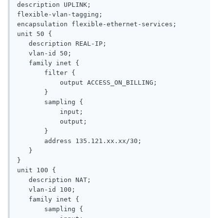
description UPLINK;

flexible-vlan-tagging;

encapsulation flexible-ethernet-services;

unit 50 {

   description REAL-IP;

   vlan-id 50;

   family inet {

       filter {

           output ACCESS_ON_BILLING;

       }

       sampling {

           input;

           output;

       }

       address 135.121.xx.xx/30;

   }

}

unit 100 {

   description NAT;

   vlan-id 100;

   family inet {

       sampling {
