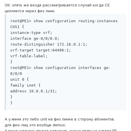
ОК. опять же везде рассматривается случай когда СЕ
цепляется через физ линк.
root@PE1> show configuration routing-instances

CUS1 {

instance-type vrf;

interface ge-0/0/0.0;

route-distinguisher 172.16.0.1:1;

vrf-target target:64496:1;

vrf-table-label;

}

root@PE1> show configuration interfaces ge-
0/0/0

unit 0 {

family inet {

address 10.0.0.1/31;

}

}
А у меня это либо unit на физ линке в сторону абонентов.
для физ-лиц это вообще demux.
У меня немного другая ситуация, нужно прям на самом PE