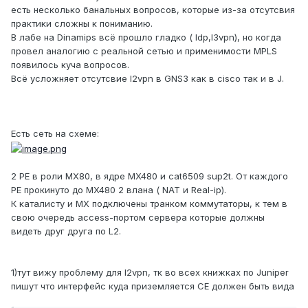
есть несколько банальных вопросов, которые из-за отсутсвия
практики сложны к пониманию.
В лабе на Dinamips всё прошло гладко ( ldp,l3vpn), но когда
провел аналогию с реальной сетью и применимости MPLS
появилось куча вопросов.
Всё усложняет отсутсвие l2vpn в GNS3 как в cisco так и в J.
Есть сеть на схеме:
2 PE в роли MX80, в ядре MX480 и cat6509 sup2t. От каждого
PE прокинуто до MX480 2 влана ( NAT и Real-ip).
К каталисту и MX подключены транком коммутаторы, к тем в
свою очередь access-портом сервера которые должны
видеть друг друга по L2.
1)тут вижу проблему для l2vpn, тк во всех книжках по Juniper
пишут что интерфейс куда приземляется CE должен быть вида