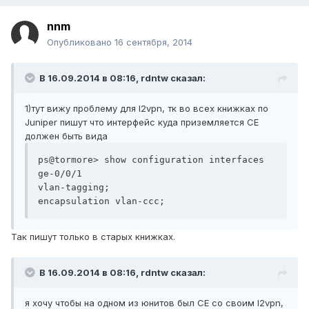
nnm
Опубликовано
16 сентября, 2014
В 16.09.2014 в 08:16, rdntw сказал:
1)тут вижу проблему для l2vpn, тк во всех книжках по
Juniper пишут что интерфейс куда приземляется CE
должен быть вида
ps@tormore> show configuration interfaces 
ge-0/0/1

vlan-tagging;

Так пишут только в старых книжках.
В 16.09.2014 в 08:16, rdntw сказал:
я хочу чтобы на одном из юнитов был CE со своим l2vpn,