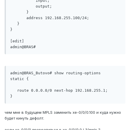
           input;

           output;

       }

       address 192.168.255.100/24;

   }

}

[edit]

admin@BRAS#
admin@BRAS_Butovo# show routing-options

static {

   route 0.0.0.0/0 next-hop 192.168.255.1;

чем мне в будущем MPLS заменить xe-0/0/0.100 и куда нужно
будет кинуть дефолт.
если xe-0/0/0 превратиться в xe-0/0/0.0 L3/mpls ?