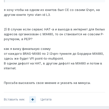
я хочу чтобы на одном из юнитов был CE со своим l2vpn, на
другом юните тупо vlan-id L3.
2) В случае если сервис НАТ-а и выхода в интернет для белых
адресов организован с MX480, то он становится не совсем P-
роутером, а PE/P?
как я вижу финальную схему:
от каждого BRAS-MX80 по 2 l2vpn-туннеля до Бордера-MX480,
здесь же будет VFI point-to-multipoint.
В одном дефолт на НАТ, в другом дефолт на MX480 и потом в
internet.
Просьба высказать свое мнение и указать на минусы.
Вставить ник
Цитата