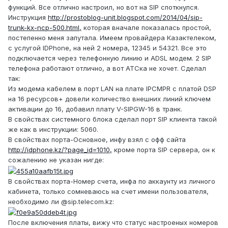
функций. Все отлично настроил, но вот на SIP споткнулся.
Инструкция
http://prostoblog-unit.blogspot.com/2014/04/sip-
trunk-kx-ncp-500.html,
которая вначале показалась простой,
постепенно меня запутала. Имеем провайдера Казактелеком,
с услугой IDPhone, на ней 2 номера, 12345 и 54321. Все это
подключается через телефонную линию и ADSL модем. 2 SIP
телефона работают отлично, а вот АТСка не хочет. Сделал
так:
Из модема кабелем в порт LAN на плате IPCMPR с платой DSP
на 16 ресурсов+ довели количество внешних линий ключем
активации до 16, добавил плату V-SIPGW-16 в транк.
В свойствах системного блока сделал порт SIP клиента такой
же как в инструкции: 5060.
В свойствах порта-Основное, инфу взял с офф сайта
http://idphone.kz/?page_id=1010,
кроме порта SIP сервера, он к
сожалению не указан нигде:
В свойствах порта-Номер счета, инфа по аккаунту из личного
кабинета, только сомневаюсь на счет имени пользователя,
необходимо ли @sip.telecom.kz:
После включения платы, вижу что статус настроеных номеров