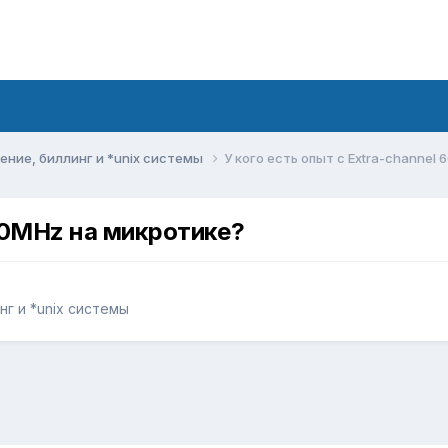
ние, биллинг и *unix системы
У кого есть опыт с Extra-channel
 60MHz на микротике?
г и *unix системы