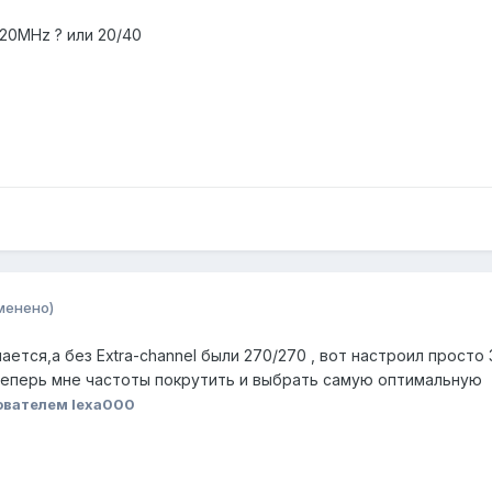
20MHz ? или 20/40
менено)
ается,а без Extra-channel были 270/270 , вот настроил просто
теперь мне частоты покрутить и выбрать самую оптимальную
ователем lexa000