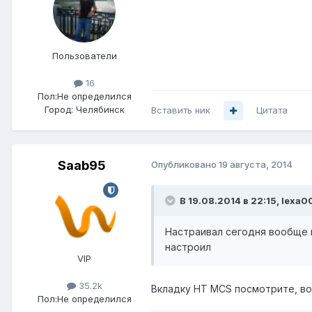
Пользователи
16
Пол:
Не определился
Город:
Челябинск
Вставить ник
Цитата
Saab95
Опубликовано
19 августа, 2014
В 19.08.2014 в 22:15, lexa0
Настраивал сегодня вообще н
настроил
VIP
35.2k
Вкладку HT MCS посмотрите, воз
Пол:
Не определился