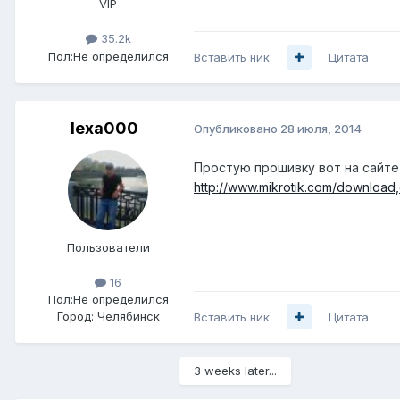
VIP
35.2k
Пол:
Не определился
Вставить ник
Цитата
lexa000
Опубликовано
28 июля, 2014
Простую прошивку вот на сайте 
http://www.mikrotik.com/download
Пользователи
16
Пол:
Не определился
Город:
Челябинск
Вставить ник
Цитата
3 weeks later...