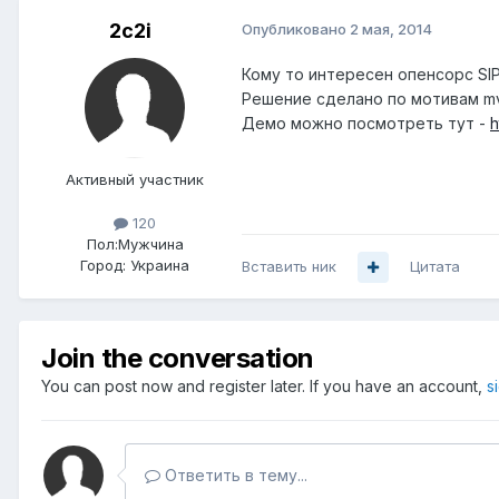
2c2i
Опубликовано
2 мая, 2014
Кому то интересен опенсорс SIP
Решение сделано по мотивам mvt
Демо можно посмотреть тут -
h
Активный участник
120
Пол:
Мужчина
Город:
Украина
Вставить ник
Цитата
Join the conversation
You can post now and register later. If you have an account,
s
Ответить в тему...