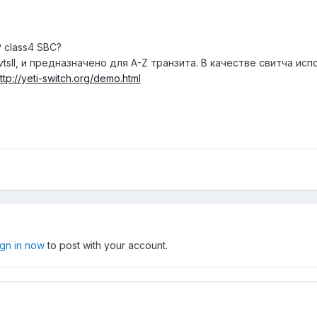
 class4 SBC?
sII, и предназначено для A-Z транзита. В качестве свитча исп
ttp://yeti-switch.org/demo.html
ign in now
to post with your account.