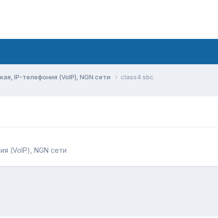
ая, IP-телефония (VoIP), NGN сети
class4 sbc
ия (VoIP), NGN сети