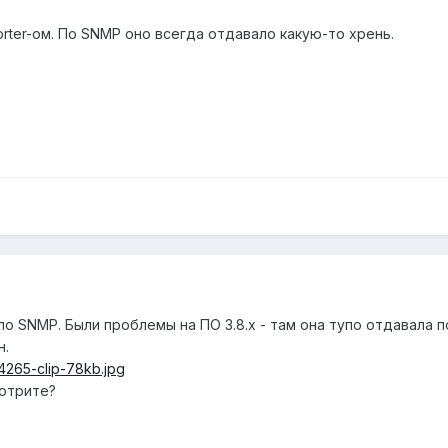
rter-ом. По SNMP оно всегда отдавало какую-то хрень.
о SNMP. Были проблемы на ПО 3.8.х - там она тупо отдавала по
н.
84265-clip-78kb.jpg
мотрите?