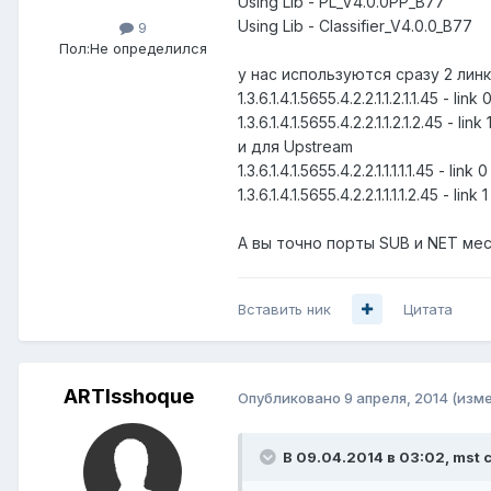
Using Lib - PL_V4.0.0PP_B77
Using Lib - Classifier_V4.0.0_B77
9
Пол:
Не определился
у нас используются сразу 2 лин
1.3.6.1.4.1.5655.4.2.2.1.1.2.1.1.45 - link 
1.3.6.1.4.1.5655.4.2.2.1.1.2.1.2.45 - link 
и для Upstream
1.3.6.1.4.1.5655.4.2.2.1.1.1.1.1.45 - link 0
1.3.6.1.4.1.5655.4.2.2.1.1.1.1.2.45 - link 1
А вы точно порты SUB и NET ме
Вставить ник
Цитата
ARTIsshoque
Опубликовано
9 апреля, 2014
(изм
В 09.04.2014 в 03:02, mst 