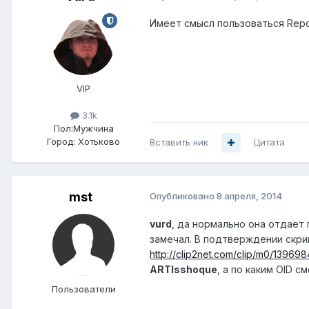
Имеет смысл пользоваться Repo
VIP
3.1k
Пол:
Мужчина
Город:
Хотьково
Вставить ник
Цитата
mst
Опубликовано
8 апреля, 2014
vurd
, да нормально она отдает п
замечал. В подтверждении скри
http://clip2net.com/clip/m0/13969
ARTIsshoque
, а по каким OID с
Пользователи