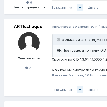
9
Пол:
Не определился
Вставить ник
Цитата
ARTIsshoque
Опубликовано
9 апреля, 2014
(изм
В 08.04.2014 в 19:14, mst с
ARTIsshoque
, а по каким OI
Пользователи
Смотрим по OID .1.3.6.1.4.1.5655.4.2.2.
27
А вы какими смотрели? И какую
Изменено
9 апреля, 2014
пользов
Вставить ник
Цитата