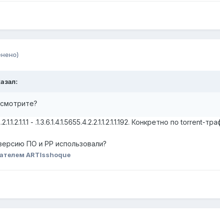
енено)
казал:
D смотрите?
1.1.2.1.1.1 - .1.3.6.1.4.1.5655.4.2.2.1.1.2.1.1.192. Конкретно по torrent-тра
 версию ПО и PP использовали?
ателем ARTIsshoque