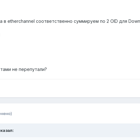
ка в etherchannel соответственно суммируем по 2 OID для Down
0
1
стами не перепутали?
енено)
сказал: