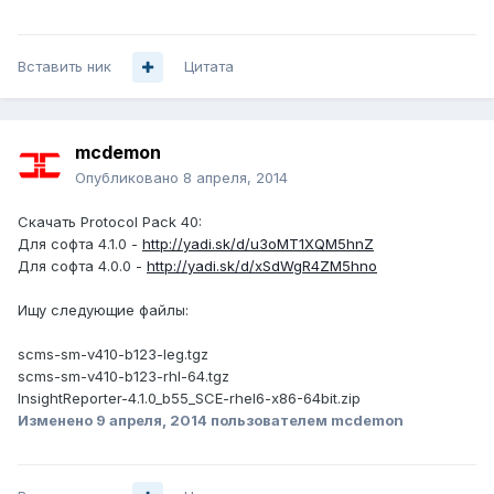
Вставить ник
Цитата
mcdemon
Опубликовано
8 апреля, 2014
Скачать Protocol Pack 40:
Для софта 4.1.0 -
http://yadi.sk/d/u3oMT1XQM5hnZ
Для софта 4.0.0 -
http://yadi.sk/d/xSdWgR4ZM5hno
Ищу следующие файлы:
scms-sm-v410-b123-leg.tgz
scms-sm-v410-b123-rhl-64.tgz
InsightReporter-4.1.0_b55_SCE-rhel6-x86-64bit.zip
Изменено
9 апреля, 2014
пользователем mcdemon