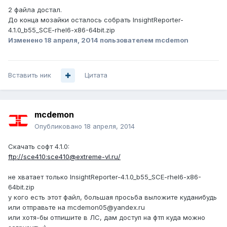
2 файла достал.
До конца мозайки осталось собрать InsightReporter-
4.1.0_b55_SCE-rhel6-x86-64bit.zip
Изменено
18 апреля, 2014
пользователем mcdemon
Вставить ник
Цитата
mcdemon
Опубликовано
18 апреля, 2014
Скачать софт 4.1.0:
ftp://sce410:sce410@extreme-vl.ru/
не хватает только InsightReporter-4.1.0_b55_SCE-rhel6-x86-
64bit.zip
у кого есть этот файл, большая просьба выложите куданибудь
или отправьте на mcdemon05@yandex.ru
или хотя-бы отпишите в ЛС, дам доступ на фтп куда можно