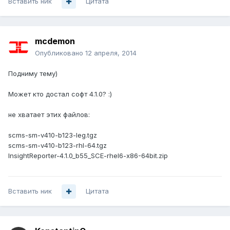
Вставить ник
Цитата
mcdemon
Опубликовано
12 апреля, 2014
Подниму тему)
Может кто достал софт 4.1.0? :)
не хватает этих файлов:
scms-sm-v410-b123-leg.tgz
scms-sm-v410-b123-rhl-64.tgz
InsightReporter-4.1.0_b55_SCE-rhel6-x86-64bit.zip
Вставить ник
Цитата