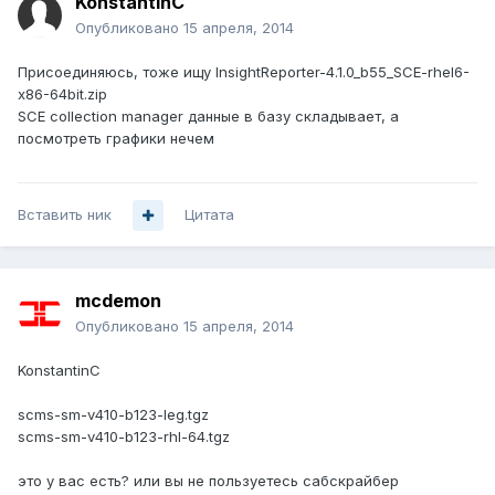
KonstantinC
Опубликовано
15 апреля, 2014
Присоединяюсь, тоже ищу InsightReporter-4.1.0_b55_SCE-rhel6-
x86-64bit.zip
SCE collection manager данные в базу складывает, а
посмотреть графики нечем
Вставить ник
Цитата
mcdemon
Опубликовано
15 апреля, 2014
KonstantinC
scms-sm-v410-b123-leg.tgz
scms-sm-v410-b123-rhl-64.tgz
это у вас есть? или вы не пользуетесь сабскрайбер