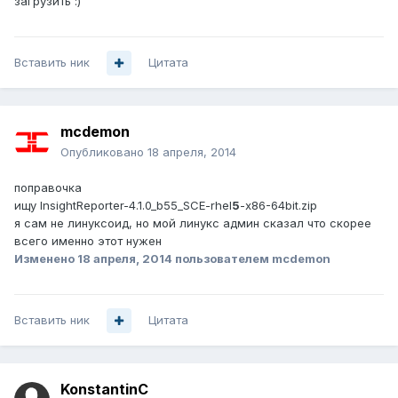
загрузить :)
Вставить ник
Цитата
mcdemon
Опубликовано
18 апреля, 2014
поправочка
ищу InsightReporter-4.1.0_b55_SCE-rhel
5
-x86-64bit.zip
я сам не линуксоид, но мой линукс админ сказал что скорее
всего именно этот нужен
Изменено
18 апреля, 2014
пользователем mcdemon
Вставить ник
Цитата
KonstantinC