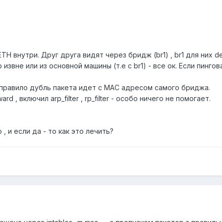
H внутри. Друг друга видят через бридж (br1) , br1 для них def
извне или из основной машины (т.е с br1) - все ок. Если пингов
к правило дубль пакета идет с MAC адресом самого бриджа.
d , включил arp_filter , rp_filter - особо ничего не помогает.
, и если да - то как это лечить?