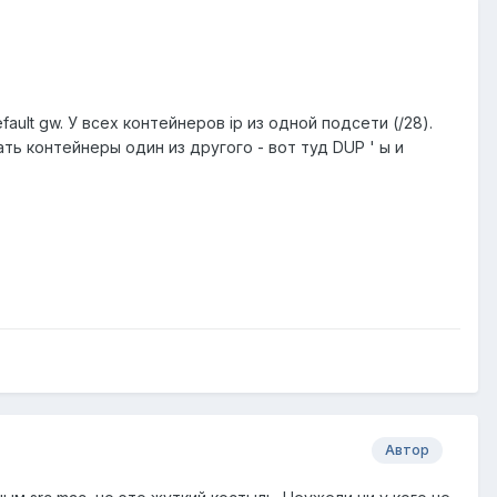
ault gw. У всех контейнеров ip из одной подсети (/28).
ать контейнеры один из другого - вот туд DUP ' ы и
Автор