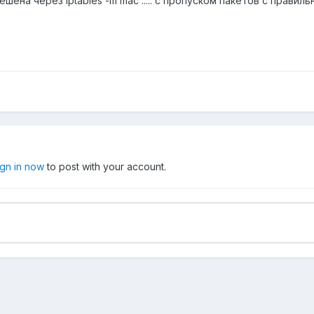
ена через iptables -m mac ..... с пропуском пакетов с правиль
ign in now
to post with your account.