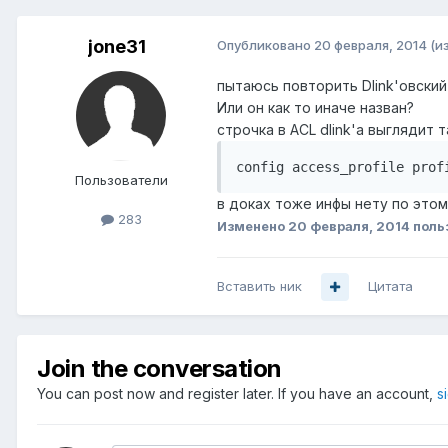
jone31
Опубликовано
20 февраля, 2014
(и
пытаюсь повторить Dlink'овский 
Или он как то иначе назван?
строчка в ACL dlink'a выглядит та
config access_profile prof
Пользователи
в доках тоже инфы нету по этом
283
Изменено
20 февраля, 2014
поль
Вставить ник
Цитата
Join the conversation
You can post now and register later. If you have an account,
s