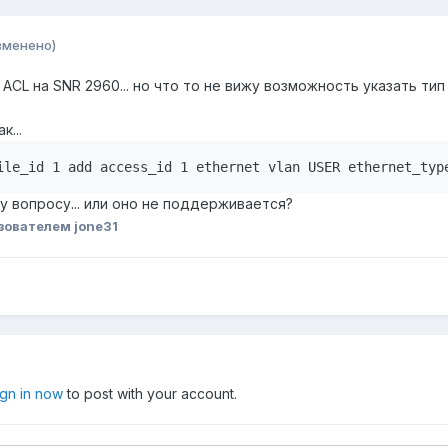
зменено)
ACL на SNR 2960... но что то не вижу возможность указать тип
к...
ile_id 1 add access_id 1 ethernet vlan USER ethernet_typ
у вопросу... или оно не поддерживается?
зователем jone31
ign in now
to post with your account.