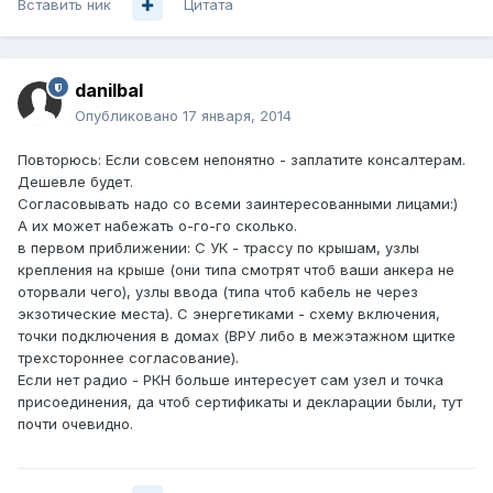
Вставить ник
Цитата
danilbal
Опубликовано
17 января, 2014
Повторюсь: Если совсем непонятно - заплатите консалтерам.
Дешевле будет.
Согласовывать надо со всеми заинтересованными лицами:)
А их может набежать о-го-го сколько.
в первом приближении: С УК - трассу по крышам, узлы
крепления на крыше (они типа смотрят чтоб ваши анкера не
оторвали чего), узлы ввода (типа чтоб кабель не через
экзотические места). С энергетиками - схему включения,
точки подключения в домах (ВРУ либо в межэтажном щитке
трехстороннее согласование).
Если нет радио - РКН больше интересует сам узел и точка
присоединения, да чтоб сертификаты и декларации были, тут
почти очевидно.