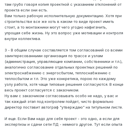
там грубо говоря копия проектной с указанием отклонений от
проекта если они есть.
Вам только рабочую исполнительную документацию. Хотя при
строительстве все же хоть в каком-то виде проект иметь
стоит, а то монтажники могут чего угодно нафигачить,
упрощая себе жизнь. Ну это вопрос уже мотивации и контроля
внутри коллектива.
3 - В общем случае составляется том согласований со всеми
заинтересованными организация по трассе и узлам
(администрация, управляющие компании, собственники и т.п.),
аналогично согласование отдельных проектных решений по
электроснабжению с энергосбытом, теплоснабжению с
теплосбытом и т.п. Это уже конкретика, порою по каждому
узлу работа, хотя чаще типовые решения согласуются. В конце
весь проект согласуется с заказчиком.
Ну вам с заказчиком согласовывать особо не надо, у вас и
так каждый этап под контролем пойдет, чисто формально
директор поставит автограф "утверждаю" на титульном листе.
И еще. Если Вам надо для себя проект - это одно, а если для
экспертизы и сдачи сети ПД - немного другое. Тут если опыта