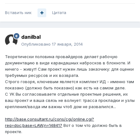
Вставить ник
Цитата
danilbal
Опубликовано
17 января, 2014
Теоретически половина провайдеров делает рабочую
документацию в виде карандашных набросков в блокноте. И
ничего - живут! Сам проект нужен лишь заказчику: для оценки
требуемых ресурсов и их возврата.
Строго говоря, ключевым является комплект ИД - именно там
показано (должно быть показано) как есть на самом деле.
С УК Вы согласовываете отдельные проектные решения, их
ваш проект и ваша связь не волнует: трасса прокладки и узлы
крепления/ввода им важны чтоб дом не развалился...
http://base.consultant.ru/cons/cgi/online.cgi?
req=doc;base=LAW;n=148417
Вот о том что должно быть в
проекте.