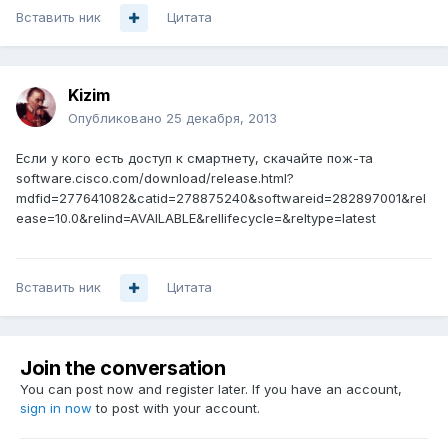
Вставить ник
Цитата
Kizim
Опубликовано
25 декабря, 2013
Если у кого есть доступ к смартнету, скачайте пож-та
software.cisco.com/download/release.html?
mdfid=277641082&catid=278875240&softwareid=282897001&rel
ease=10.0&relind=AVAILABLE&rellifecycle=&reltype=latest
Вставить ник
Цитата
Join the conversation
You can post now and register later. If you have an account,
sign in now
to post with your account.