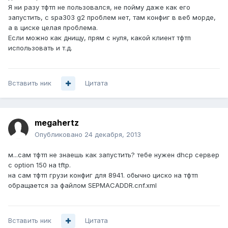
Я ни разу тфтп не пользовался, не пойму даже как его
запустить, с spa303 g2 проблем нет, там конфиг в веб морде,
а в циске целая проблема.
Если можно как днищу, прям с нуля, какой клиент тфтп
использовать и т.д.
Вставить ник
Цитата
megahertz
Опубликовано
24 декабря, 2013
м...сам тфтп не знаешь как запустить? тебе нужен dhcp сервер
с option 150 на tftp.
на сам тфтп грузи конфиг для 8941. обычно циско на тфтп
обращается за файлом SEPMACADDR.cnf.xml
Вставить ник
Цитата