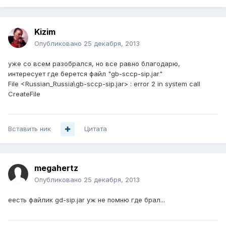
Kizim
Опубликовано
25 декабря, 2013
уже со всем разобрался, но все равно благодарю,
интересует где берется файл "gb-sccp-sip.jar"
File <Russian_Russia\gb-sccp-sip.jar> : error 2 in system call
CreateFile
Вставить ник
Цитата
megahertz
Опубликовано
25 декабря, 2013
еесть файлик gd-sip.jar уж не помню где брал...