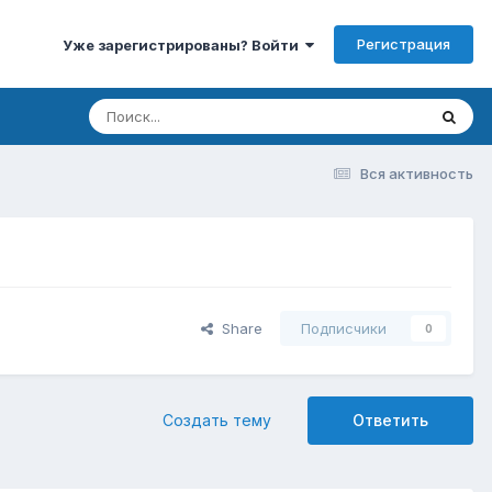
Регистрация
Уже зарегистрированы? Войти
Вся активность
Share
Подписчики
0
Создать тему
Ответить