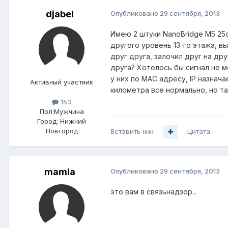
djabel
Опубликовано
29 сентября, 2013
Имею 2 штуки NanoBridge M5 25d
другого уровень 13-го этажа, в
друг друга, залочил друг на др
друга? Хотелось бы сигнал не 
у них по MAC адресу, IP назнач
Активный участник
километра все нормально, но та
153
Пол:
Мужчина
Город:
Нижний
Новгород
Вставить ник
Цитата
mamla
Опубликовано
29 сентября, 2013
это вам в связьнадзор...