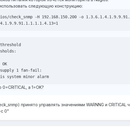
 использовать следующую конструкцию:
ios/check_snmp -H 192.168.150.200 -o 1.3.6.1.4.1.9.9.91.
threshold

sholds:

 OK

supply 1 fan-fail:

о 0=CRITICAL, а 1=OK?
heck_snmp) принято управлять значениями WARNNG и CRITICAL 
-с 0"