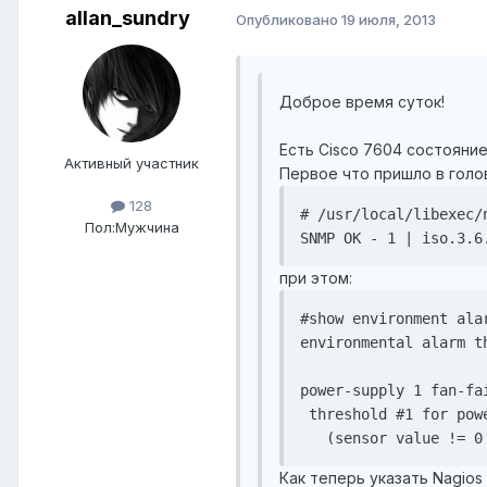
allan_sundry
Опубликовано
19 июля, 2013
Доброе время суток!
Есть Cisco 7604 состояние
Активный участник
Первое что пришло в гол
128
# /usr/local/libexec/
Пол:
Мужчина
при этом:
#show environment alar
environmental alarm th
power-supply 1 fan-fai
 threshold #1 for powe
Как теперь указать Nagios