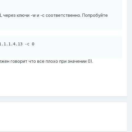
L через ключи -w и -c соответственно. Попробуйте
.1.1.4.13 -c 0

лжен говорит что все плохо при значении 0).