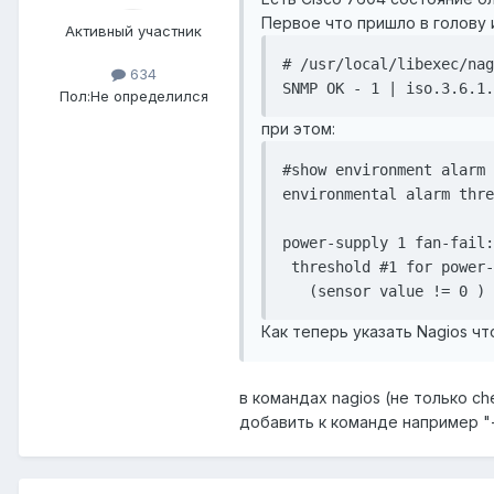
Первое что пришло в голову
Активный участник
# /usr/local/libexec/nag
634
Пол:
Не определился
при этом:
#show environment alarm 
environmental alarm thre
power-supply 1 fan-fail:
 threshold #1 for power-
Как теперь указать Nagios чт
в командах nagios (не только c
добавить к команде например "