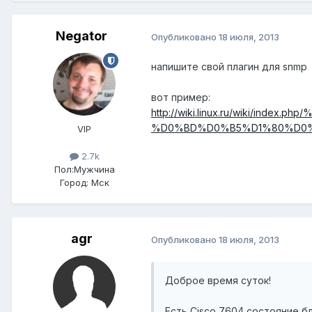
Negator
Опубликовано
18 июля, 2013
напишите свой плагин для snmp
вот пример:
http://wiki.linux.ru/wiki/
%D0%BD%D0%B5%D1%80%D0%
VIP
2.7k
Пол:
Мужчина
Город:
Мск
agr
Опубликовано
18 июля, 2013
Доброе время суток!
Есть Cisco 7604 состояние б