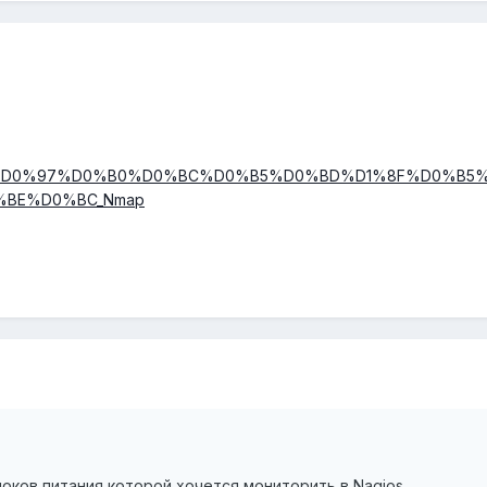
index.php/%D0%97%D0%B0%D0%BC%D0%B5%D0%BD%D1%8F%D0%
BE%D0%BC_Nmap
локов питания которой хочется мониторить в Nagios.