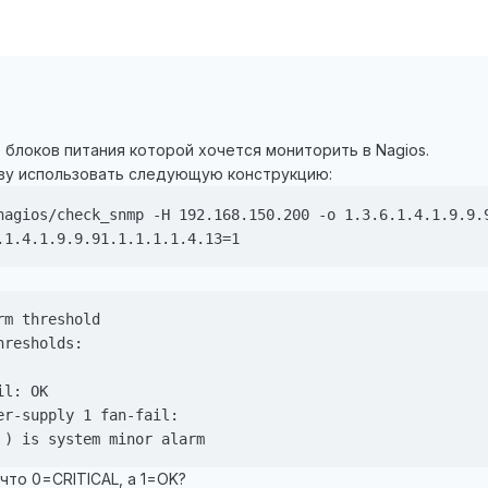
 блоков питания которой хочется мониторить в Nagios.
ову использовать следующую конструкцию:
nagios/check_snmp -H 192.168.150.200 -o 1.3.6.1.4.1.9.9.9
m threshold

resholds:

l: OK

r-supply 1 fan-fail:

 что 0=CRITICAL, а 1=OK?