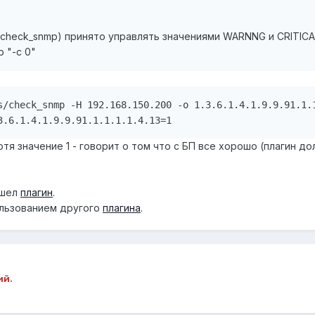
о check_snmp) принято управлять значениями WARNNG и CRITICA
 "-с 0"
s/check_snmp -H 192.168.150.200 -o 1.3.6.1.4.1.9.9.91.1.1
отя значение 1 - говорит о том что с БП все хорошо (плагин до
ашел
плагин
.
ользованием другого
плагина
.
ий.