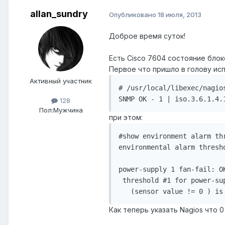
allan_sundry
Опубликовано
18 июля, 2013
Доброе время суток!
Есть Cisco 7604 состояние блок
Первое что пришло в голову и
Активный участник
# /usr/local/libexec/nagio
128
Пол:
Мужчина
при этом:
#show environment alarm thr
environmental alarm thresho
power-supply 1 fan-fail: OK
 threshold #1 for power-sup
Как теперь указать Nagios что 0