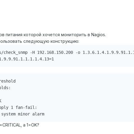
ов питания которой хочется мониторить в Nagios.
спользовать следующую конструкцию:
s/check_snmp -H 192.168.150.200 -o 1.3.6.1.4.1.9.9.91.1.1
eshold

lds:



ply 1 fan-fail:

=CRITICAL, а 1=OK?