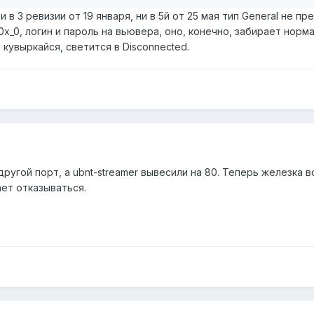
 в 3 ревизии от 19 января, ни в 5й от 25 мая тип General не пр
/ch0x_0, логин и пароль на вьювера, оно, конечно, забирает нор
и кувыркайся, светится в Disconnected.
ругой порт, а ubnt-streamer вывесили на 80. Теперь железка в
ет отказываться.