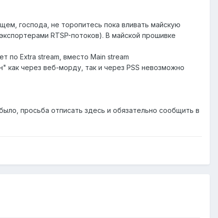
бщем, господа, не торопитесь пока вливать майскую
экспортерами RTSP-потоков). В майской прошивке
т по Extra stream, вместо Main stream
н" как через веб-морду, так и через PSS невозможно
 было, просьба отписать здесь и обязательно сообщить в