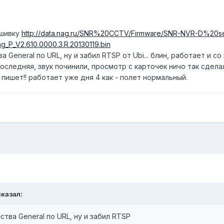
ошивку
http://data.nag.ru/SNR%20CCTV/Firmware/SNR-NVR-D%20s
_P_V2.610.0000.3.R.20130119.bin
General по URL, ну и забил RTSP от Ubi... блин, работает и со
оследняя, звук починили, просмотр с карточек ничо так сдела
 пишет!! работает уже дня 4 как - полет нормальный.
сказал:
тва General по URL, ну и забил RTSP