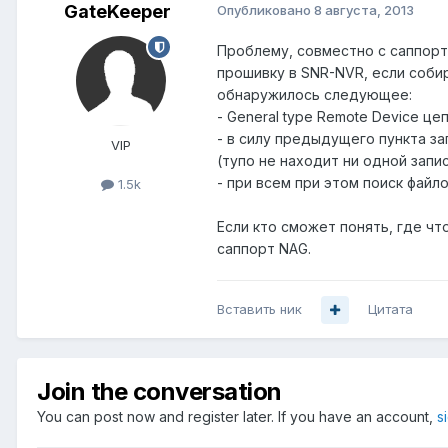
GateKeeper
Опубликовано
8 августа, 2013
Проблему, совместно с саппорто
прошивку в SNR-NVR, если соби
обнаружилось следующее:
- General type Remote Device цеп
- в силу предыдущего пункта за
VIP
(тупо не находит ни одной запи
- при всем при этом поиск файл
1.5k
Если кто сможет понять, где чт
саппорт NAG.
Вставить ник
Цитата
Join the conversation
You can post now and register later. If you have an account,
s