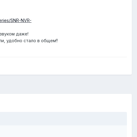
eries/SNR-NVR-
 звуком даже!
ли, удобно стало в общем!!