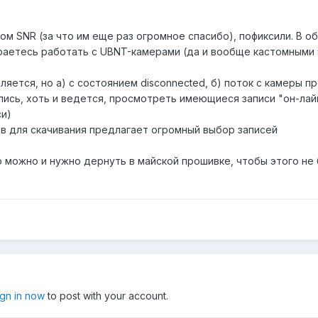
м SNR (за что им еще раз огромное спасибо), пофиксили. В о
раетесь работать с UBNT-камерами (да и вообще кастомными 
ляется, но а) с состоянием disconnected, б) поток с камеры пре
пись, хоть и ведется, просмотреть имеющиеся записи "он-лай
си)
ов для скачивания предлагает огромный выбор записей
о можно и нужно дернуть в майской прошивке, чтобы этого не
ign in now
to post with your account.