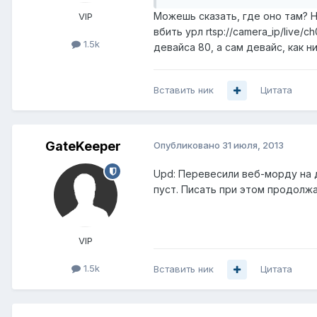
Можешь сказать, где оно там? Ни
VIP
вбить урл rtsp://camera_ip/live
1.5k
девайса 80, а сам девайс, как н
Вставить ник
Цитата
GateKeeper
Опубликовано
31 июля, 2013
Upd: Перевесили веб-морду на д
пуст. Писать при этом продолжа
VIP
1.5k
Вставить ник
Цитата