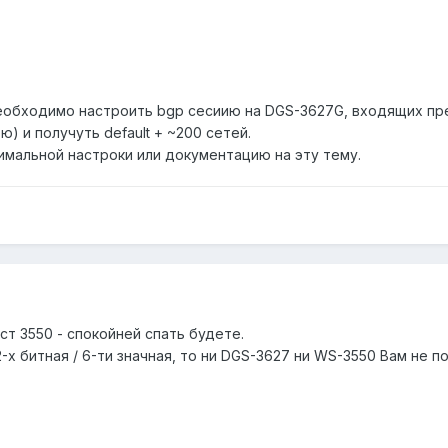
обходимо настроить bgp сесиию на DGS-3627G, входящих пре
) и получуть default + ~200 сетей.
имальной настроки или документацию на эту тему.
т 3550 - спокойней спать будете.
32-х битная / 6-ти значная, то ни DGS-3627 ни WS-3550 Вам не 