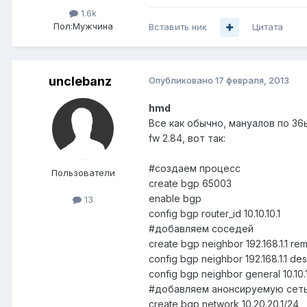
1.6k
Пол:
Мужчина
Вставить ник
Цитата
unclebanz
Опубликовано
17 февраля, 2013
hmd
Все как обычно, мануалов по 36
fw 2.84, вот так:
#создаем процесс
Пользователи
create bgp 65003
enable bgp
13
config bgp router_id 10.10.10.1
#добавляем соседей
create bgp neighbor 192.168.1.1 r
config bgp neighbor 192.168.1.1 desc
config bgp neighbor general 10.10.
#добавляем анонсируемую сеть
create bgp network 10.20.20.1/24