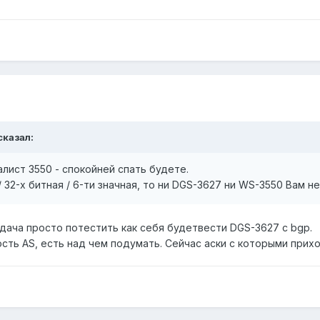
сказал:
лист 3550 - спокойней спать будете.
 / 32-х битная / 6-ти значная, то ни DGS-3627 ни WS-3550 Вам н
задача просто потестить как себя будетвести DGS-3627 с bgp.
ость AS, есть над чем подумать. Сейчас аски с которыми при