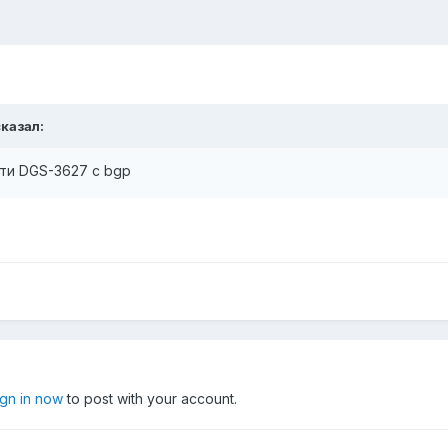
казал:
ти DGS-3627 с bgp
ign in now
to post with your account.