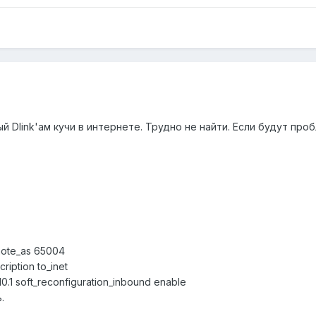
ый Dlink'aм кучи в интернете. Трудно не найти. Если будут пр
emote_as 65004
ription to_inet
10.1 soft_reconfiguration_inbound enable
.