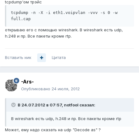
tcpdump'ом трэйс
tcpdump -n -X -i eth1.voipvlan -vvv -s 0 -w 
full.cap
открываю его с помощью wireshark. В wireshark есть udp,
h.248 и пр. Все пакеты кроме rtp.
Вставить ник
Цитата
-Ars-
Опубликовано
24 июля, 2012
В 24.07.2012 в 07:57, notfool сказал:
В wireshark есть udp, h.248 и пр. Все пакеты кроме rtp
Может, ему надо сказать на udp "Decode as" ?