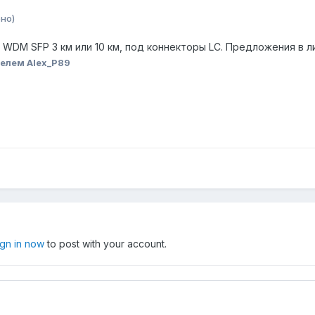
но)
й WDM SFP 3 км или 10 км, под коннекторы LC. Предложения в ли
елем Alex_P89
ign in now
to post with your account.