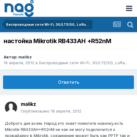
Беспроводные сети Wi-Fi, 3G/LTE/5G, LoRa...
настойка Mikrotik RB433AH +R52nM
Автор:
malikz
19 апреля, 2012
в
Беспроводные сети Wi-Fi, 3G/LTE/5G, LoRa...
Ответить
malikz
Опубликовано
19 апреля, 2012
Доброго дня всем. Народ кто знает помогите новичку.есть
Mikrotik RB433AH+R52nM не как не могу подключится к
провайдеру в Mikrotik. соединение может быть как РРТР так и