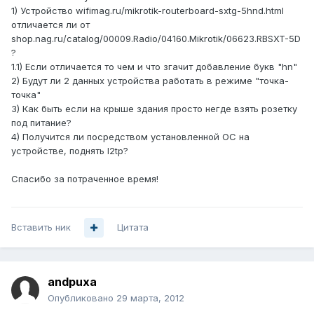
1) Устройство wifimag.ru/mikrotik-routerboard-sxtg-5hnd.html
отличается ли от
shop.nag.ru/catalog/00009.Radio/04160.Mikrotik/06623.RBSXT-5D
?
1.1) Если отличается то чем и что згачит добавление букв "hn"
2) Будут ли 2 данных устройства работать в режиме "точка-
точка"
3) Как быть если на крыше здания просто негде взять розетку
под питание?
4) Получится ли посредством установленной ОС на
устройстве, поднять l2tp?
Спасибо за потраченное время!
Вставить ник
Цитата
andpuxa
Опубликовано
29 марта, 2012