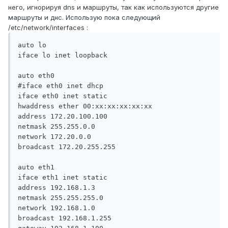
него, игнорируя dns и маршруты, так как используются другие
маршруты и днс. Использую пока следующий
/etc/network/interfaces :
auto lo

iface lo inet loopback

auto eth0

#iface eth0 inet dhcp

iface eth0 inet static

hwaddress ether 00:xx:xx:xx:xx:xx

address 172.20.100.100

netmask 255.255.0.0

network 172.20.0.0

broadcast 172.20.255.255

auto eth1

iface eth1 inet static

address 192.168.1.3

netmask 255.255.255.0

network 192.168.1.0

broadcast 192.168.1.255
