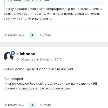
gateway 192.168.1.100
каждую неделю включать dhcp(аренда ip на неделю, иначе в
сеть не пускает), чтобы получить ip, а потом снова включать
статику как то не рационально
Вставить ник
Цитата
s.lobanov
Опубликовано
8 марта, 2012
Легко. Используйте dhcpcd вместо dhclient
man dhcpcd
читайте секцию Restriciting behaviour, там написано как НЕ
принимать маршруты, днс и прочие опции
Вставить ник
Цитата