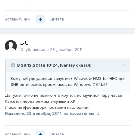
Вставить ник
Цитата
_J_
Опубликовано
28 декабря, 2011
В 28.12.2011 в 10:24, Ivantey сказал:
Кому нибудь удалось запустить Wiseview NMS for HFC для
SNR оптических приемников на Windows 7 64bit?
Да, уже точно не помню что крутил, но мучился пару часов.
Кажется через режим эмуляции XP.
И ещё нетфреймворк поставил последний.
Изменено
28 декабря, 2011
пользователем _J_
Вставить ник
Цитата