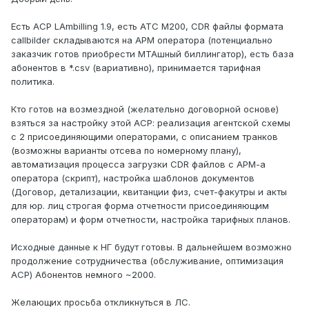
Есть АСР LAmbilling 1.9, есть АТС М200, CDR файлы формата
callbilder складываются на АРМ оператора (потенциально
заказчик готов приобрести МТАшный биллингатор), есть база
абонентов в *.csv (вариативно), принимается тарифная
политика.
Кто готов на возмездной (желательно договорной основе)
взяться за настройку этой АСР: реализация агентской схемы
с 2 присоединяющими операторами, с описанием транков
(возможны варианты отсева по номерному плану),
автоматизация процесса загрузки CDR файлов с АРМ-а
оператора (скрипт), настройка шаблонов документов
(Договор, детализации, квитанции физ, счет-факутры и акты
для юр. лиц строгая форма отчетности присоединяющим
операторам) и форм отчетности, настройка тарифных планов.
Исходные данные к НГ будут готовы. В дальнейшем возможно
продолжение сотрудничества (обслуживание, оптимизация
АСР) Абонентов немного ~2000.
Желающих просьба откликнуться в ЛС.