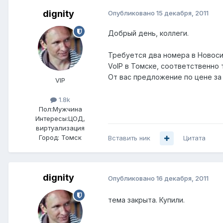
dignity
Опубликовано
15 декабря, 2011
Добрый день, коллеги.
Требуется два номера в Новоси
VoIP в Томске, соответственно 
От вас предложение по цене за 1 
VIP
1.8k
Пол:
Мужчина
Интересы:
ЦОД,
виртуализация
Город:
Томск
Вставить ник
Цитата
dignity
Опубликовано
16 декабря, 2011
тема закрыта. Купили.