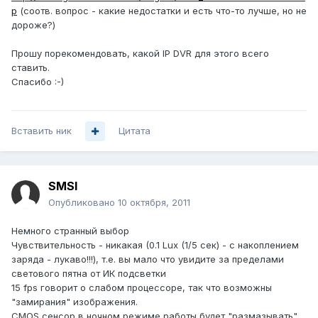
p
(соотв. вопрос - какие недостатки и есть что-то лучше, но не
дороже?)
Прошу порекомендовать, какой IP DVR для этого всего
ставить.
Спасибо :-)
Вставить ник
Цитата
SMSI
Опубликовано
10 октября, 2011
Немного странный выбор
Чувствительность - никакая (0.1 Lux (1/5 сек) - с накоплением
заряда - лукаво!!!), т.е. вы мало что увидите за пределами
светового пятна от ИК подсветки
15 fps говорит о слабом процессоре, так что возможны
"замирания" изображения.
CMOS сенсор в ночном режиме работы будет "размазывать"