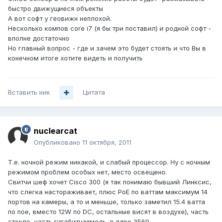
быстро движущиеся объекты
А вот софт у геовижн неплохой.
Несколько компов core i7 (я бы три поставил) и родной софт -
вполне достаточно
Но главный вопрос - где и зачем это будет стоять и что Вы в
конечном итоге хотите видеть и получить
Вставить ник
Цитата
nuclearcat
Опубликовано
11 октября, 2011
Т.е. ночной режим никакой, и слабый процессор. Ну с ночным
режимом проблем особых нет, место освещено.
Свитчи шеф хочет Cisco 300 (я так понимаю бывший Линксис,
что слегка настораживает, плюс PoE по ваттам максимум 14
портов на камеры, а то и меньше, только заметил 15.4 ватта
по пое, вместо 12W по DC, остальные висят в воздухе), часть
стекло, часть гигабитнаямедь, в ядро 3560.