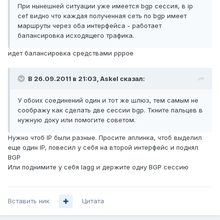
При нынешней ситуации уже имеется bgp сессия, в ip
cef видно что каждая полученная сеть по bgp имеет
маршруты через оба интерфейса - работает
балансировка исходящего трафика.
идет балансировка средствами pppoe
В 26.09.2011 в 21:03, Askel сказал:
У обоих соединений один и тот же шлюз, тем самым не
соображу как сделать две сессии bgp. Ткните пальцев в
нужную доку или помогите советом.
Нужно чтоб IP были разные. Просите аплинка, чтоб выделил
еще один IP, повесил у себя на второй интерфейс и поднял
BGP
Или поднимите у себя lagg и держите одну BGP сессию
Вставить ник
Цитата