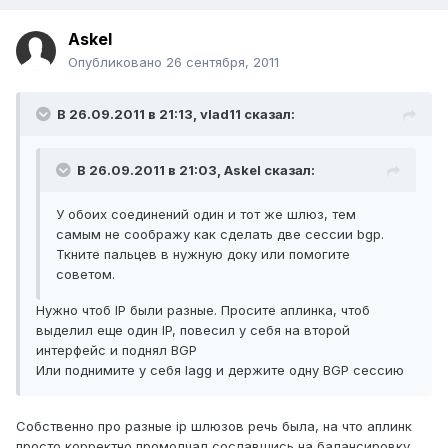
Askel
Опубликовано
26 сентября, 2011
В 26.09.2011 в 21:13, vlad11 сказал:
В 26.09.2011 в 21:03, Askel сказал:
У обоих соединений один и тот же шлюз, тем
самым не соображу как сделать две сессии bgp.
Ткните пальцев в нужную доку или помогите
советом.
Нужно чтоб IP были разные. Просите аплинка, чтоб
выделил еще один IP, повесил у себя на второй
интерфейс и поднял BGP
Или поднимите у себя lagg и держите одну BGP сессию
Собственно про разные ip шлюзов речь была, на что аплинк
просто корректно промолчал сославшись на балансировку