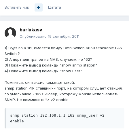
Вставить ник
Цитата
burlakasv
Опубликовано
19 сентября, 2011
1) Судя по КЛИ, имеется ввиду OmniSwitch 6850 Stackable LAN
Switch ?
2) А порт для трапов на NMS, случаем, не 162?
3) Покажите вывод команды "show snmp station".
4) Покажите вывод команды "show user".
Помнится, синтаксис команды такой:
snmp station <IP станции> <порт, на котором слушает станция.
по умолчанию - 162> <юзер, которому можно использовать
SNMP. Не коммюнити!!!> v2 enable
snmp station 192.168.1.1 162 snmp_user v2 
enable