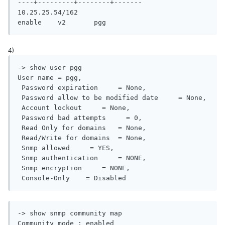
----+---------+--------+-------

10.25.25.54/162                                     
enable    v2       pgg
4)
-> show user pgg

User name = pgg,

 Password expiration     = None,

 Password allow to be modified date     = None,

 Account lockout     = None,

 Password bad attempts     = 0,

 Read Only for domains   = None,

 Read/Write for domains  = None,

 Snmp allowed     = YES,

 Snmp authentication     = NONE,

 Snmp encryption     = NONE,

 Console-Only    = Disabled
-> show snmp community map

Community mode : enabled
