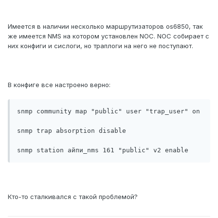
Имеется в наличии несколько маршрутизаторов os6850, так
же имеется NMS на котором установлен NOC. NOC собирает с
них конфиги и сислоги, но траплоги на него не поступают.
В конфиге все настроено верно:
snmp community map "public" user "trap_user" on

snmp trap absorption disable

snmp station айпи_nms 161 "public" v2 enable
Кто-то сталкивался с такой проблемой?