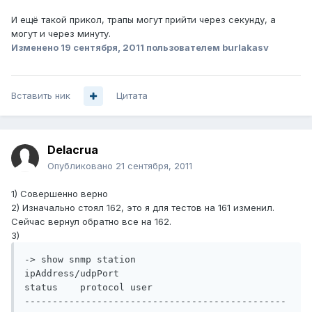
И ещё такой прикол, трапы могут прийти через секунду, а
могут и через минуту.
Изменено
19 сентября, 2011
пользователем burlakasv
Вставить ник
Цитата
Delacrua
Опубликовано
21 сентября, 2011
1) Совершенно верно
2) Изначально стоял 162, это я для тестов на 161 изменил.
Сейчас вернул обратно все на 162.
3)
-> show snmp station

ipAddress/udpPort                                   
status    protocol user

-----------------------------------------------