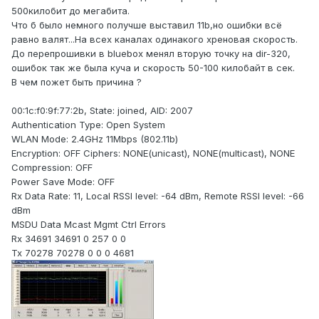
500килобит до мегабита.
Что б было немного получше выставил 11b,но ошибки всё
равно валят...На всех каналах одинакого хреновая скорость.
До перепрошивки в bluebox менял вторую точку на dir-320,
ошибок так же была куча и скорость 50-100 килобайт в сек.
В чем пожет быть причина ?
00:1c:f0:9f:77:2b, State: joined, AID: 2007
Authentication Type: Open System
WLAN Mode: 2.4GHz 11Mbps (802.11b)
Encryption: OFF Ciphers: NONE(unicast), NONE(multicast), NONE
Compression: OFF
Power Save Mode: OFF
Rx Data Rate: 11, Local RSSI level: -64 dBm, Remote RSSI level: -66
dBm
MSDU Data Mcast Mgmt Ctrl Errors
Rx 34691 34691 0 257 0 0
Tx 70278 70278 0 0 0 4681