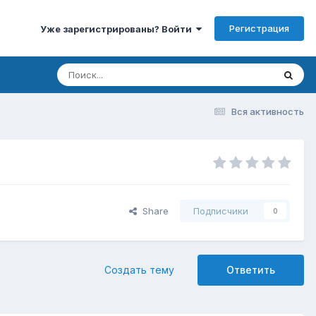
Регистрация
Уже зарегистрированы? Войти
Вся активность
Share
Подписчики
0
Создать тему
Ответить