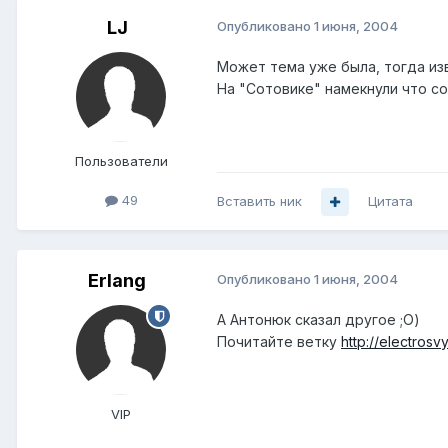
LJ
Опубликовано
1 июня, 2004
Может тема уже была, тогда изв
На "Сотовике" намекнули что со
Пользователи
49
Вставить ник
Цитата
Erlang
Опубликовано
1 июня, 2004
А Антонюк сказал другое ;О)
Почитайте ветку
http://electros
VIP