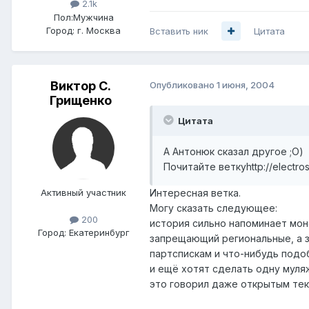
2.1k
Пол:
Мужчина
Город:
г. Москва
Вставить ник
Цитата
Виктор С.
Опубликовано
1 июня, 2004
Грищенко
Цитата
А Антонюк сказал другое ;О)
Почитайте веткуhttp://electro
Активный участник
Интересная ветка.
Могу сказать следующее:
200
история сильно напоминает мон
Город:
Екатеринбург
запрещающий региональные, а 
партспискам и что-нибудь подоб
и ещё хотят сделать одну муляж
это говорил даже открытым тек