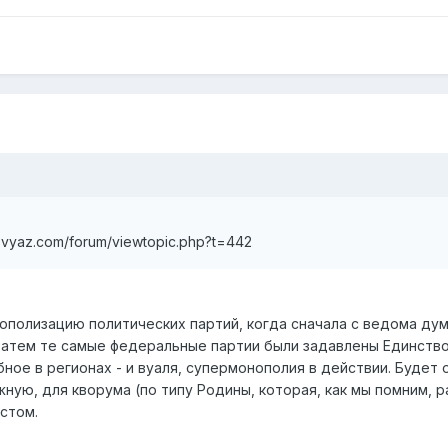
svyaz.com/forum/viewtopic.php?t=442
ополизацию политических партий, когда сначала с ведома дум
затем те самые федеральные партии были задавлены Единств
ное в регионах - и вуаля, супермонополия в действии. Будет 
ную, для кворума (по типу Родины, которая, как мы помним, ра
стом.