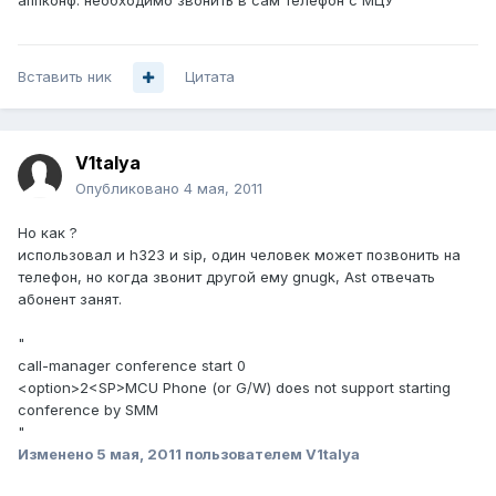
аппконф. необходимо звонить в сам телефон с МЦУ
Вставить ник
Цитата
V1talya
Опубликовано
4 мая, 2011
Но как ?
использовал и h323 и sip, один человек может позвонить на
телефон, но когда звонит другой ему gnugk, Ast отвечать
абонент занят.
"
call-manager conference start 0
<option>2<SP>MCU Phone (or G/W) does not support starting
conference by SMM
"
Изменено
5 мая, 2011
пользователем V1talya