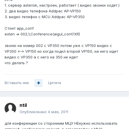
1. сервер asterisk, настроен, работает ( видео звонки ходят )
2. два видео телефона Addpac AP-VP150
3. видео телефон с MCU Addpac AP-VP350
Стоит app_conf
exten => 002,1,Conference(aigul_conf/XR)
звоню на номер 002 с VP350 потом уже с VP150 видео с
VP350 <--> VP150 но когда подкл второй VP150, на него идет
видео с VP350 а с него на 350 не идет
что делать ?
Вставить ник
Цитата
ntil
Опубликовано
4 мая, 2011
для конференции со сторонним МЦУ НЕнужно использовать